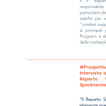
Il 4° Repar
responsabile 
particolare d
satelliti per 
“combat suppo
ai principal
Program, e al
delle molteplic
#Prospettiv
Intervista 
Reparto 
Sperimentaz
“Il Reparto S
altamente spec