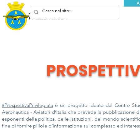
A
Associazione Arma Aeronautica - Aviatori d'Italia ETS
Fondata a Torino il 29 febbraio 1952
PROSPETTIV
#ProspettivaPrivilegiata
è un progetto ideato dal Centro Stud
Aeronautica - Aviatori d’Italia che prevede la pubblicazione d
esponenti della politica, delle istituzioni, del mondo scientific
fine di fornire pillole d’informazione sul complesso ed intere