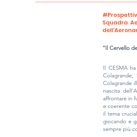
#Prospettiv
Squadra Ae
dell’Aeronau
“Il Cervello d
Il CESMA ha i
Colagrande, 
Colagrande il
nascita dell
affrontare in 
e coerente con 
il tema cruci
giocando e gi
sempre più co