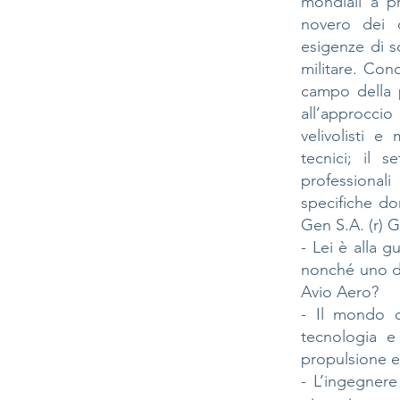
mondiali a pr
novero dei c
esigenze di so
militare. Con
campo della 
all’approccio
velivolisti e
tecnici; il 
professionali
specifiche do
Gen S.A. (r) G
- Lei è alla g
nonché uno dei
Avio Aero?
- Il mondo d
tecnologia e
propulsione el
- L’ingegnere