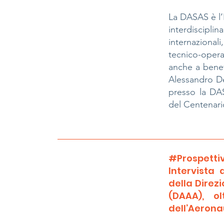
La DASAS è l’E
interdiscipl
internazional
tecnico-opera
anche a benef
Alessandro De
presso la DAS
del Centenari
#Prospettiv
Intervista 
della Direz
(DAAA), o
dell’Aerona