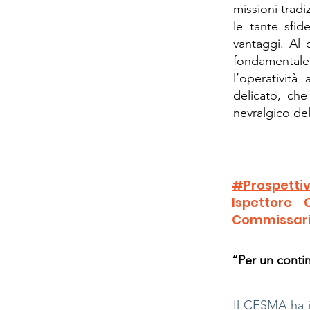
missioni tradi
le tante sfi
vantaggi. Al 
fondamental
l’operativit
delicato, ch
nevralgico del
#Prospettiv
Ispettore
Commissaria
“Per un contin
Il CESMA ha il