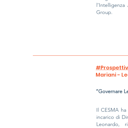
l’Intelligenz
Group.
#Prospettiv
Mariani - L
“Governare L
Il CESMA ha il
incarico di Di
Leonardo, 