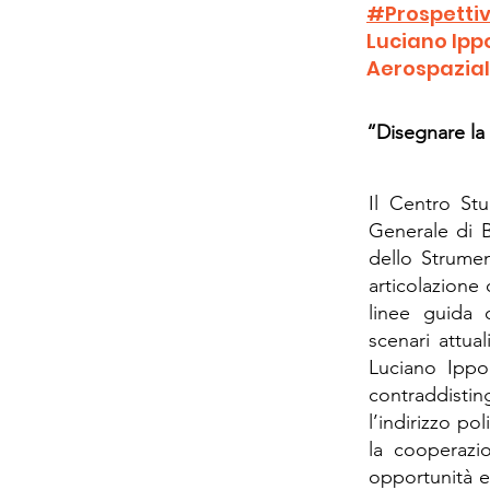
#Prospettiv
Luciano Ippo
Aerospazial
“Disegnare la
Il Centro Stud
Generale di B
dello Strumen
articolazione 
linee guida 
scenari attua
Luciano Ippol
contraddisting
l’indirizzo po
la cooperazio
opportunità e