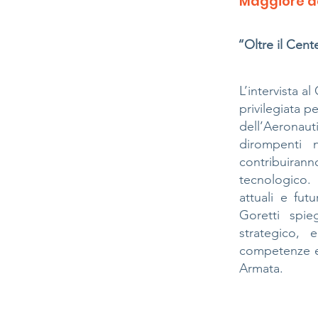
Maggiore de
“Oltre il Cent
L’intervista a
privilegiata p
dell’Aeronau
dirompenti
contribuiran
tecnologico. 
attuali e fut
Goretti spie
strategico,
competenze esp
Armata.