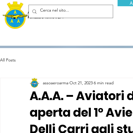
A
Associazione Arma Aeronautica - Aviatori d'Italia ETS
Fondata a Torino il 29 febbraio 1952
All Posts
assoaeroarma
Oct 21, 2023
6 min read
A.A.A. – Aviatori d
aperta del 1° Avi
Delli Carri agli s