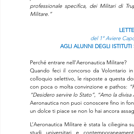
professionale specifica, dei Militari di Tr
Militare.”
LETT
del 1° Aviere Cap
AGLI ALUNNI DEGLI ISTITU
Perché entrare nell’Aeronautica Militare?
Quando feci il concorso da Volontario in
colloquio selettivo, le risposte a questa 
con poca o molta convinzione e pathos: 
“
“Desidero servire lo Stato”
, 
“Amo la divisa 
Aeronautica non puoi conoscere fino in fond
un dolce ti piace se non lo hai ancora assa
L’Aeronautica Militare è stata la ciliegina s
studi universitari e contemporaneament