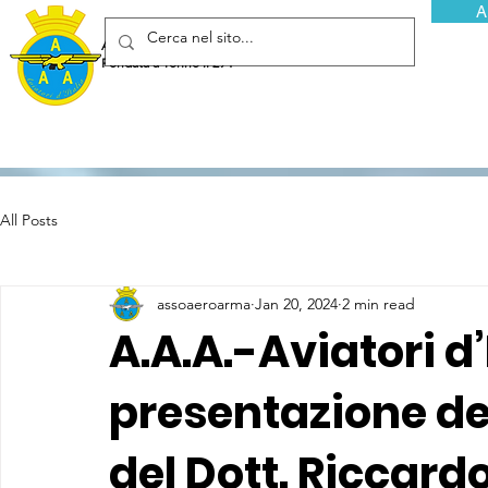
A
Associazione Arma Aeronautica - Aviatori d'Italia ETS
Fondata a Torino il 29 febbraio 1952
All Posts
assoaeroarma
Jan 20, 2024
2 min read
A.A.A.-Aviatori d’
presentazione del 
del Dott. Riccardo