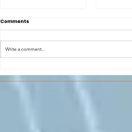
Comments
Write a comment...
CONCLUSO AL CESMA IL
Il CESMA f
PERCORSO DI
superiori 
FORMAZIONE SCUOLA
sull'Aeros
LAVORO DEGLI STUDENTI
DEL “DE PINEDO-
COLONNA”