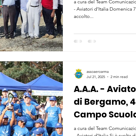
a cura del Team Comunicazio
- Aviatori d’Italia Domenica 
accolto...
assoaeroarma
Jul 21, 2025
2 min read
A.A.A. - Aviato
di Bergamo, 4 
Campo Scuola 
a cura del Team Comunicazio
- Aviatori d’Italia Si è svolta 