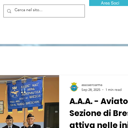
Area Soci
assoaeroarma
Sep 28, 2025
1 min read
A.A.A. - Aviator
Sezione di Br
attiva nelle in