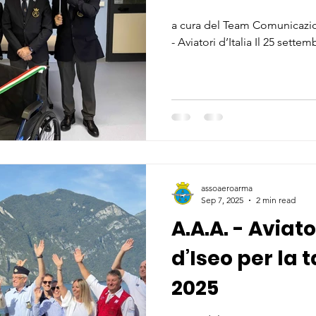
beneficenza
a cura del Team Comunicazio
- Aviatori d’Italia Il 25 sette
assoaeroarma
Sep 7, 2025
2 min read
A.A.A. - Aviato
d’Iseo per la
2025