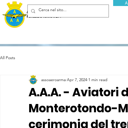
A
Associazione Arma Aeronautica - Aviatori d'Italia ETS
Fondata a Torino il 29 febbraio 1952
All Posts
assoaeroarma
Apr 7, 2024
1 min read
A.A.A. - Aviatori d
Monterotondo-M
cerimonia del tr