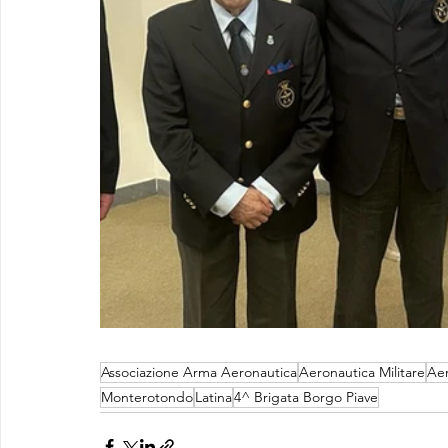
Associazione Arma Aeronautica
Aeronautica Militare
Aer
Monterotondo
Latina
4^ Brigata Borgo Piave