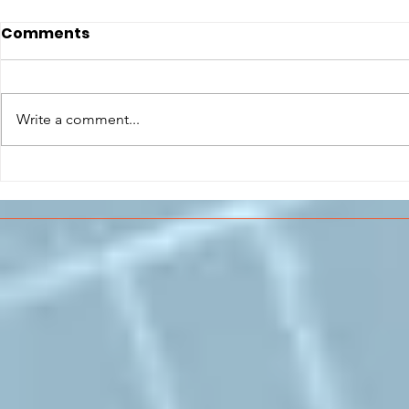
Comments
Write a comment...
CONCLUSO AL CESMA IL
Il CESMA f
PERCORSO DI
superiori 
FORMAZIONE SCUOLA
sull'Aeros
LAVORO DEGLI STUDENTI
DEL “DE PINEDO-
COLONNA”