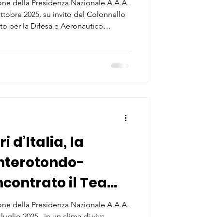
e della Forza
ne della Presidenza Nazionale A.A.A.
 ottobre 2025, su invito del Colonnello
ana
to per la Difesa e Aeronautico
n Italia, una delegazione della Sezione
ll’Associazione Arma Aeronautica -
 Brigadiere Generale (c) Aldo Del
cerimonia di commemorazione della
a F
i d’Italia, la
onterotondo-
contrato il Team
e della
ne della Presidenza Nazionale A.A.A.
luglio 2025 , in un clima di viva...