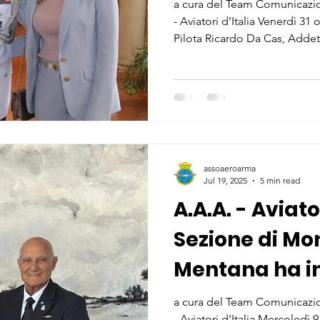
dell’Aviatore 
a cura del Team Comunicazio
- Aviatori d’Italia Venerdì 31
Aerea Brasili
Pilota Ricardo Da Cas, Addet
dell’Ambasciata del Brasile i
di Monterotondo-Mentana de
Aviatori d’Italia, guidata dal
Sordo, ha preso parte alla 
Giornata dell’Aviatore e dell
assoaeroarma
Jul 19, 2025
5 min read
A.A.A. - Aviator
Sezione di M
Mentana ha in
Comunicazion
a cura del Team Comunicazio
- Aviatori d’Italia Mercoledì 9 