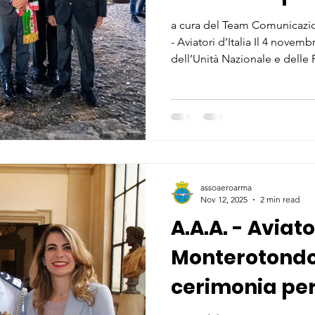
dell’Unità Naz
a cura del Team Comunicazio
- Aviatori d’Italia Il 4 novem
Forze Armate
dell’Unità Nazionale e delle
della Sezione di Monteroto
Aeronautica - Aviatori d’Itali
cerimonia organizzata dal 
commemorare la fine della 
omaggio a tutti coloro che ha
assoaeroarma
Nov 12, 2025
2 min read
A.A.A. - Aviato
Monterotondo
cerimonia per