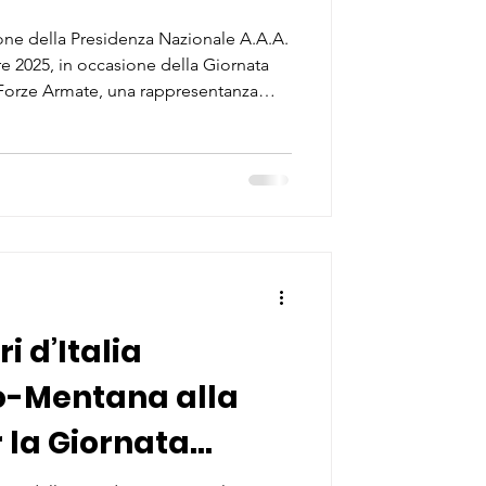
ionale e delle
ne della Presidenza Nazionale A.A.A.
bre 2025, in occasione della Giornata
 Forze Armate, una rappresentanza
ndo-Mentana dell’Associazione Arma
a ha preso parte alla solenne
Comune di Monterotondo per
Prima Guerra Mondiale e rendere
nno sacrificato la propri
ri d’Italia
-Mentana alla
 la Giornata