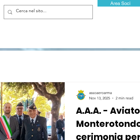
Area Soci
assoaeroarma
Nov 13, 2025
2 min read
A.A.A. - Aviato
Monterotondo
cerimonia per