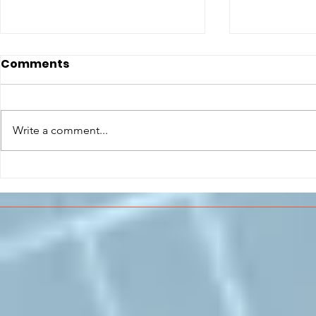
Comments
Write a comment...
CONCLUSO AL CESMA IL
Il CESMA f
PERCORSO DI
superiori 
FORMAZIONE SCUOLA
sull'Aeros
LAVORO DEGLI STUDENTI
DEL “DE PINEDO-
COLONNA”