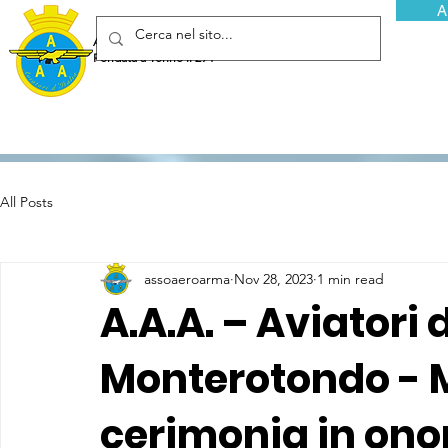
A
Associazione Arma Aeronautica - Aviatori d'Italia ETS
Fondata a Torino il 29 febbraio 1952
All Posts
assoaeroarma
Nov 28, 2023
1 min read
A.A.A. – Aviatori d
Monterotondo - 
cerimonia in onor