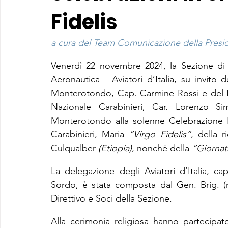
Fidelis
a cura del Team Comunicazione della Preside
Venerdì 22 novembre 2024, la Sezione di
Aeronautica - Aviatori d’Italia, su invit
Monterotondo, Cap. Carmine Rossi e del Pr
Nazionale Carabinieri, Car. Lorenzo Si
Monterotondo alla solenne Celebrazione Eu
Carabinieri,
Maria
 “Virgo Fidelis”
, della r
Culqualber 
(Etiopia)
, nonché della 
“Giornat
La delegazione degli Aviatori d’Italia, ca
Sordo, è stata composta dal Gen. Brig. (r)
Direttivo e Soci della Sezione.
Alla cerimonia religiosa hanno partecipato 