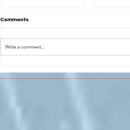
Comments
Write a comment...
CONCLUSO AL CESMA IL
Il CESMA f
PERCORSO DI
superiori 
FORMAZIONE SCUOLA
sull'Aeros
LAVORO DEGLI STUDENTI
DEL “DE PINEDO-
COLONNA”