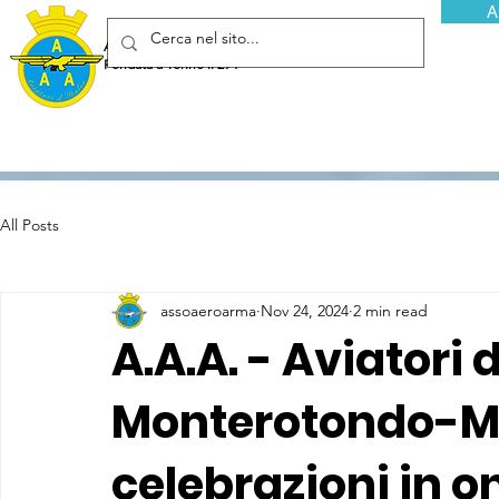
A
Associazione Arma Aeronautica - Aviatori d'Italia ETS
Fondata a Torino il 29 febbraio 1952
All Posts
assoaeroarma
Nov 24, 2024
2 min read
A.A.A. - Aviatori d
Monterotondo-Me
celebrazioni in o