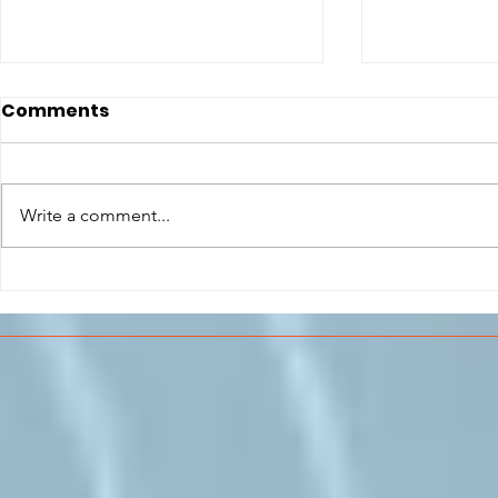
Comments
Write a comment...
CONCLUSO AL CESMA IL
Il CESMA f
PERCORSO DI
superiori 
FORMAZIONE SCUOLA
sull'Aeros
LAVORO DEGLI STUDENTI
DEL “DE PINEDO-
COLONNA”