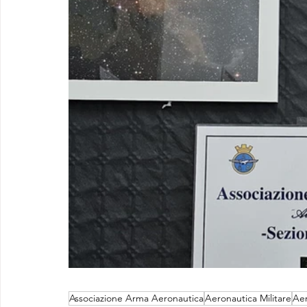
Associazione Arma Aeronautica
Aeronautica Militare
Aer