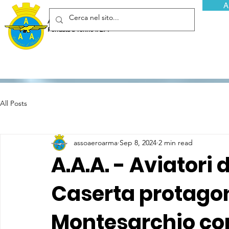
A
Associazione Arma Aeronautica - Aviatori d'Italia ETS
Fondata a Torino il 29 febbraio 1952
All Posts
assoaeroarma
Sep 8, 2024
2 min read
A.A.A. - Aviatori d
Caserta protagon
Montesarchio con