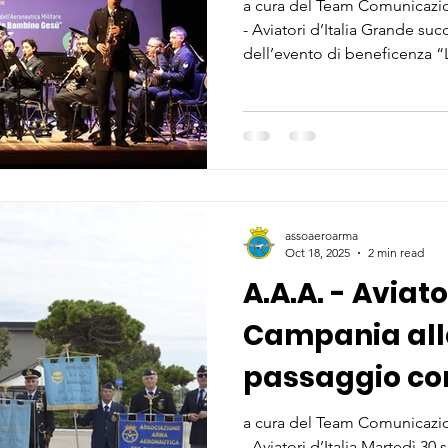
della Solidari
a cura del Team Comunicazio
- Aviatori d’Italia Grande su
dell’evento di beneficenza “L
dalla Sezione di Afragola (N
- Aviatori d’Italia, con il pa
Comunale. Sabato 25 ottobre
Teatro Comunale “Gelsomino” di Afragola, si è svolta una 
di straordinaria intensità emo
assoaeroarma
Oct 18, 2025
2 min read
A.A.A. - Aviato
Campania all
passaggio co
Gruppo DAMI
a cura del Team Comunicazio
- Aviatori d’Italia Martedì 3