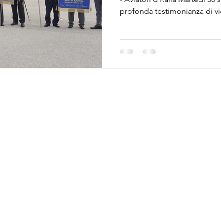
profonda testimonianza di vi
unisce da sempre l’Associazi
d’Italia al 22° Gruppo Difesa 
Licola (NA), una rappresenta
alla cerimonia di passaggio 
Marco Manganelli, comanda