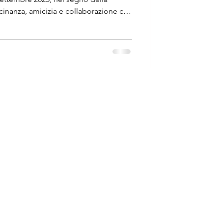
cinanza, amicizia e collaborazione che
one Arma Aeronautica - Aviatori
Aerea Missilistica Integrata (DAMI) di
nza dell’Associazione ha preso parte
di consegne tra il Tenente Colonnello
n