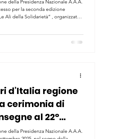
età”
ne della Presidenza Nazionale A.A.A.
ccesso per la seconda edizione
e Ali della Solidarietà” , organizzato
A) dell’Associazione Arma Aeronautica
trocinio dell’Amministrazione
 2025, nella splendida cornice del
serata
tiva
ri d’Italia regione
a cerimonia di
nsegne al 22°
ne della Presidenza Nazionale A.A.A.
0 settembre 2025, nel segno della