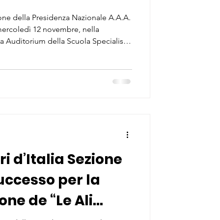
er l’ONFA”
ne della Presidenza Nazionale A.A.A.
o mercoledì 12 novembre, nella
a Auditorium della Scuola Specialisti
Caserta (SSAM), l’evento di
 l’O.N.F.A.” , promosso
tica - Aviatori d’Italia attraverso la
ampania e la Sezione di Caserta, con
lla stessa Scuola
ri d’Italia Sezione
uccesso per la
ne de “Le Ali