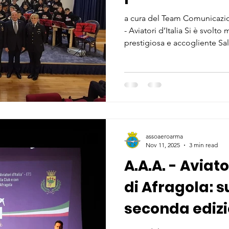
“Una Serata p
a cura del Team Comunicazio
- Aviatori d’Italia Si è svolt
prestigiosa e accogliente Sal
dell’Aeronautica Militare di 
beneficenza “Una Serata per
dall’Associazione Arma Aeronau
Presidenza regionale della C
il patrocinio del Comando de
assoaeroarma
Nov 11, 2025
3 min read
A.A.A. - Aviato
di Afragola: s
seconda edizio