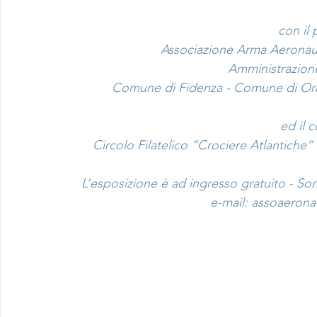
con il 
Associazione Arma Aeronau
Amministrazione
Comune di Fidenza - Comune di Orbet
ed il c
Circolo Filatelico “Crociere Atlantiche” 
L’esposizione è ad ingresso gratuito - Sono
e-mail: 
assoaerona