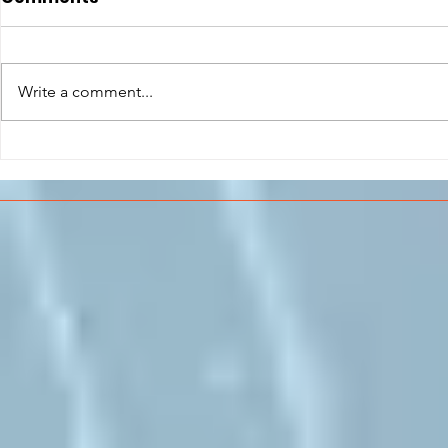
Write a comment...
CONCLUSO AL CESMA IL
Il CESMA f
PERCORSO DI
superiori 
FORMAZIONE SCUOLA
sull'Aeros
LAVORO DEGLI STUDENTI
DEL “DE PINEDO-
COLONNA”