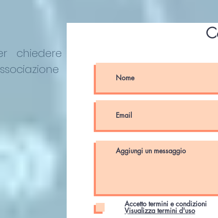
C
er chiedere
Associazione
Accetto termini e condizioni
Visualizza termini d'uso