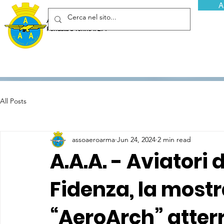
A
Associazione Arma Aeronautica - Aviatori d'Italia ETS
Fondata a Torino il 29 febbraio 1952
All Posts
assoaeroarma
Jun 24, 2024
2 min read
A.A.A. - Aviatori d
Fidenza, la most
“AeroArch” atterr