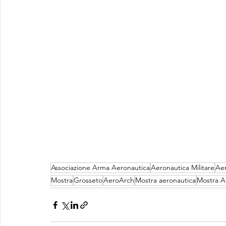
Associazione Arma Aeronautica
Aeronautica Militare
Aer
Mostra
Grosseto
AeroArch
Mostra aeronautica
Mostra A