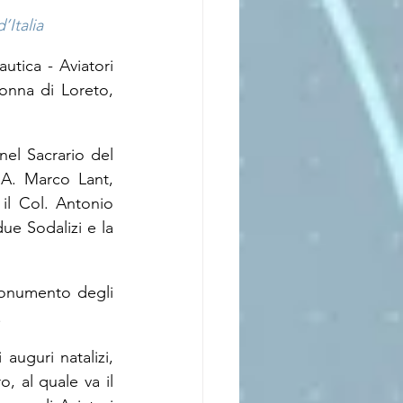
’Italia
tica - Aviatori 
onna di Loreto, 
nel Sacrario del 
. Marco Lant, 
l Col. Antonio 
ue Sodalizi e la 
Monumento degli 
.
uguri natalizi, 
 al quale va il 