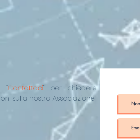
COLONNA”
o "
Contattaci
"
per chiedere
oni sulla nostra Associazione