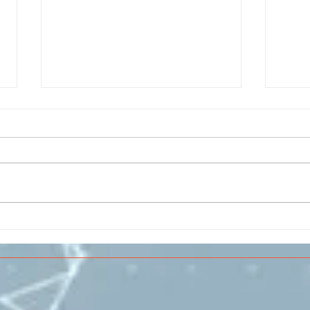
Il CESMA fra le scuole
IL 
superiori per il concorso
PAR
sull'Aerospazio
SPE
VOL