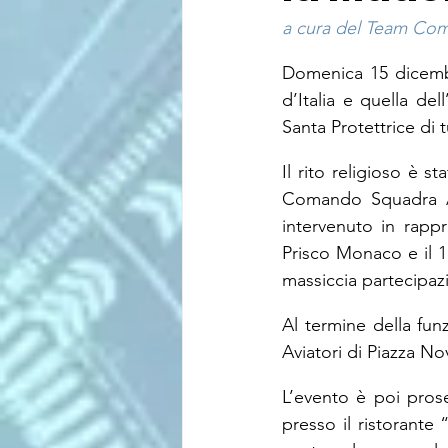
a cura del Team Comu
Domenica 15 dicembr
d’Italia e quella d
Santa Protettrice di t
Il rito religioso è s
Comando Squadra Ae
intervenuto in rapp
Prisco Monaco e il 1°
massiccia partecipazi
Al termine della fun
Aviatori di Piazza Nov
L’evento è poi prose
presso il ristorante 