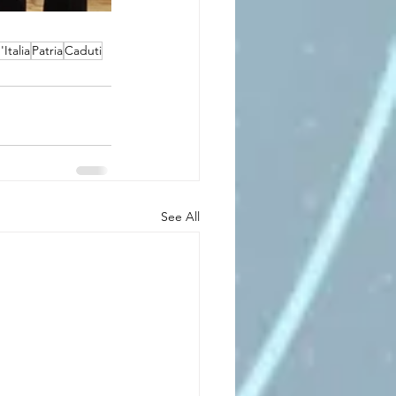
Italia
Patria
Caduti
See All