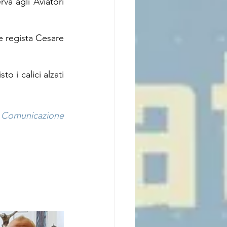
va agli Aviatori 
e regista Cesare 
o i calici alzati 
m Comunicazione 