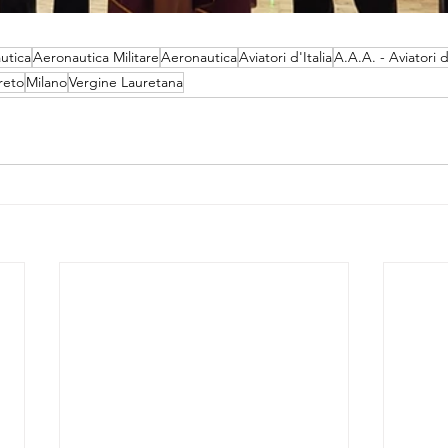
utica
Aeronautica Militare
Aeronautica
Aviatori d'Italia
A.A.A. - Aviatori d'
reto
Milano
Vergine Lauretana