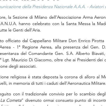
nicazione della Presidenza Nazionale A.A.A. - Aviatori d
e, la Sezione di Milano dell’Associazione Arma Aeronau
ell’A.N.U.A. hanno celebrato con la Santa Messa la Mad
utte le Genti dell’Aria.
tato officiato dal Cappellano Militare Don Enrico Pirotta 
rea - 1ª Regione Aerea, alla presenza del Gen. D.A
resentanza del Comandante Gen. S.A. Alberto Biavati, i
 Lgt. Maurizio Di Giacomo, oltre che ai Presidenti dei d
one degli associati.
zione religiosa è stata deposta la corona di alloro al 
elli, in memoria di tutti i caduti dell’Aeronautica Militare
guito con il tradizionale convivio per lo scambio degli a
“
La Cometa
” divenuto ormai consueto punto di incontro,