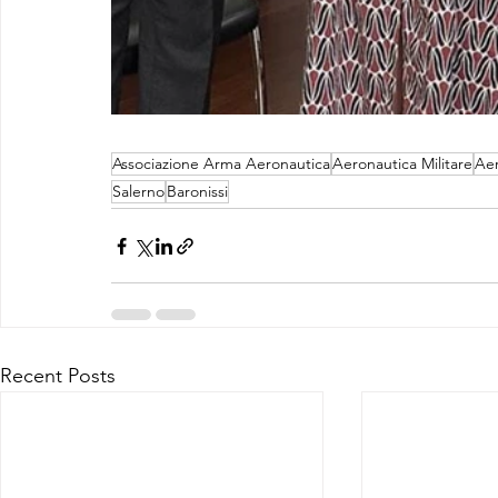
Associazione Arma Aeronautica
Aeronautica Militare
Aer
Salerno
Baronissi
Recent Posts