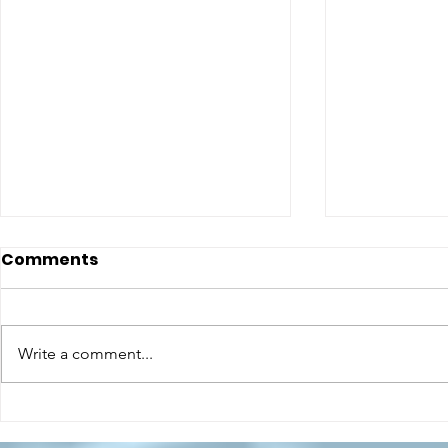
Comments
Write a comment...
CONCLUSO AL CESMA IL
Il CESMA f
PERCORSO DI
superiori 