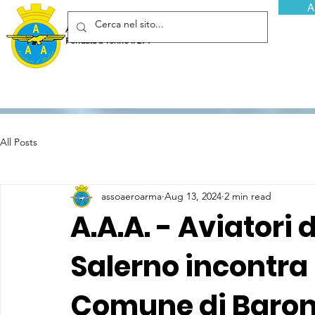
A
Associazione Arma Aeronautica - Aviatori d'Italia ETS
Fondata a Torino il 29 febbraio 1952
All Posts
assoaeroarma
Aug 13, 2024
2 min read
A.A.A. - Aviatori d
Salerno incontra 
Comune di Baron