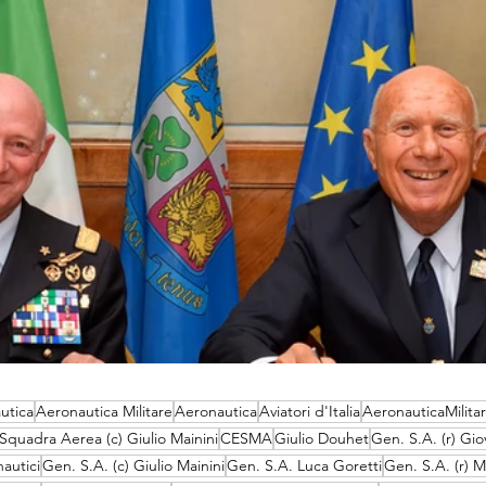
utica
Aeronautica Militare
Aeronautica
Aviatori d'Italia
AeronauticaMilita
Squadra Aerea (c) Giulio Mainini
CESMA
Giulio Douhet
Gen. S.A. (r) Gio
nautici
Gen. S.A. (c) Giulio Mainini
Gen. S.A. Luca Goretti
Gen. S.A. (r) M