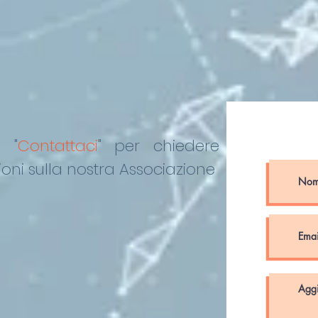
o "
Contattaci
"
per chiedere
oni sulla nostra Associazione