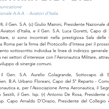
municazione
onale A.A.A. - Aviatori d’Italia
4, il Gen. S.A. (c) Giulio Mainini, Presidente Nazionale d
viatori d’Italia, e il Gen. S.A. Luca Goretti, Capo di
itare, si sono incontrati nella prestigiosa Sala delle C
a Roma per la firma del Protocollo d’Intesa per il pross
nto sottoscritto individua le linee di indirizzo generale pe
 nei settori d'interesse con l'Aeronautica Militare, attrav
sviluppo di sinergie comuni.
o il Gen. S.A. Aurelio Colagrande, Sottocapo di S
 Gen. B.A. Urbano Floreani, Capo del 5° Reparto - Comu
autica e, per l'Associazione Arma Aeronautica, il Segr
o Sestili, il Gen. Isp. (r) Antonio De Rosa, Presidente d
 Isp. Capo Arnaldo D’Orazio, Presidente del Collegio d