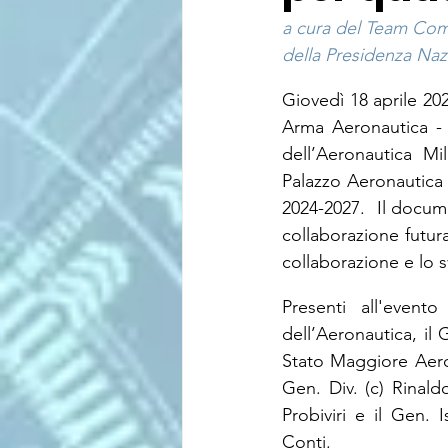
a cura del Team Co
della Presidenza Nazi
Giovedì 18 aprile 202
Arma Aeronautica - A
dell’Aeronautica Mil
Palazzo Aeronautica 
2024-2027.  Il docume
collaborazione futura
collaborazione e lo 
Presenti all'event
dell’Aeronautica, il
Stato Maggiore Aeron
Gen. Div. (c) Rinald
Probiviri e il Gen.
Conti.