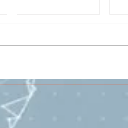
Il CESMA fra le scuole
IL 
superiori per il concorso
PAR
sull'Aerospazio
SPE
VOL