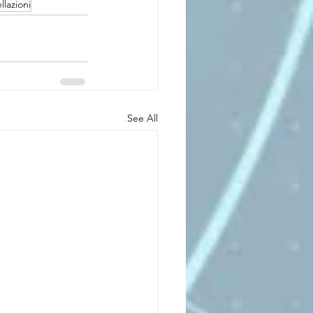
llazioni
See All