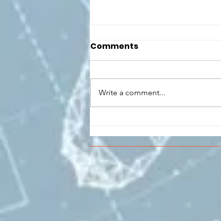
Comments
Write a comment...
CONCLUSO AL CESMA IL
PERCORSO DI
FORMAZIONE SCUOLA
LAVORO DEGLI STUDENTI
DEL “DE PINEDO-
COLONNA”