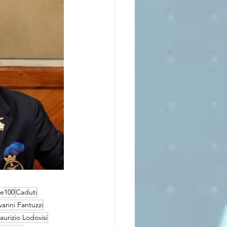
re100
Caduti
vanni Fantuzzi
aurizio Lodovisi