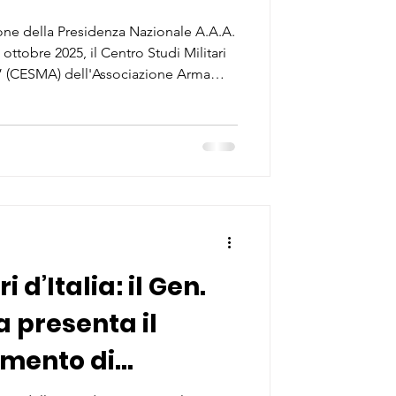
ne della Presidenza Nazionale A.A.A.
° ottobre 2025, il Centro Studi Militari
” (CESMA) dell'Associazione Arma
a ha preso parte alla cerimonia
no Nazionale dell’Associazione
ica e Spaziale (AIMAS), svoltasi
ersità del Salento, a Lecce. Fondata
ropea nel s
i d’Italia: il Gen.
sa presenta il
mento di