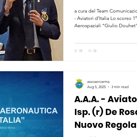
a cura del Team Comunicazio
- Aviatori d’Italia Lo scorso 1
Aerospaziali “Giulio Douhet
Aeronautica - Aviatori d'Itali
inaugurale del XXXV Conveg
Italiana di Medicina Aeronaut
presso il Rettorato dell’Univ
come prima associazione eu
assoaeroarma
Aug 5, 2025
3 min read
A.A.A. - Aviator
Isp. (r) De Ro
Nuovo Regola