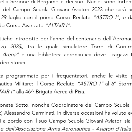
della Sezione di Bergamo e dei suoi Nuclei sono fortem
e del Campo Scuola Giovani Aviatori 2023 che sarà art
 29 luglio con il primo Corso Reclute 
“ASTRO I”
, e d
do Corso Avanzato 
“ALTAIR I”
.
ttiche introdotte per l’anno del centenario dell’Aeronaut
zo 2023)
, tra le quali: simulatore Torre di Controll
 Arena”
 e una biblioteca aeronautica dove i ragazzi tr
ideo storici.
ità programmate per i frequentatori, anche le visite p
utica Militare: il Corso Reclute 
“ASTRO I” 
al 6° Storm
AIR I”
 alla 46^ Brigata Aerea di Pisa.
onate Sotto, nonché Coordinatore del Campo Scuola Gi
c) Alessandro Carminati, in diverse occasioni ha voluto 
ti a Bordo con il suo Campo Scuola Giovani Aviatori
ne dell’Associazione Arma Aeronautica - Aviatori d’Italia ch