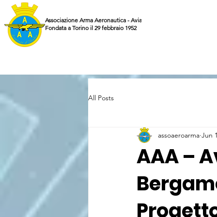
Associazione Arma Aeronautica - Aviatori d'Italia ETS
Fondata a Torino il 29 febbraio 1952
All Posts
assoaeroarma
Jun 
AAA – Av
Bergamo
Progett