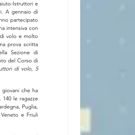
uto-Istruttori e 
i. A gennaio di 
anno partecipato 
a intensiva con 
 di volo e molto 
a prova scritta 
lla Sezione di 
nto del Corso di 
uttori di volo, 5 
 giovani che ha 
, 140 le ragazze 
ardegna, Puglia, 
eneto e Friuli 