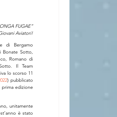
 LONGA FUGAE”
Giovani Aviatori!
ne di Bergamo 
i Bonate Sotto, 
sco, Romano di 
otto. Il Team 
va lo scorso 11 
2022
) pubblicato 
 prima edizione 
nno, unitamente 
st’anno è stato 