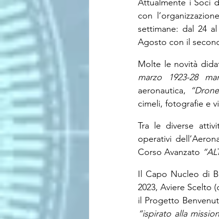
Attualmente i Soci 
con l’organizzazion
settimane: dal 24 al
Agosto con il secon
Molte le novità dida
marzo 1923-28 mar
aeronautica, 
“Drone
cimeli, fotografie e v
Tra le diverse attiv
operativi dell’Aerona
Corso Avanzato 
“ALT
Il Capo Nucleo di B
2023, Aviere Scelto (
il Progetto Benvenu
“ispirato alla missio