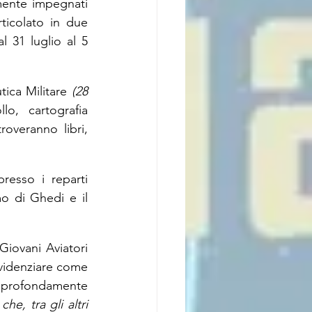
ente impegnati 
icolato in due 
al 31 luglio al 5 
ica Militare 
(28 
o, cartografia 
overanno libri, 
resso i reparti 
o di Ghedi e il 
ovani Aviatori 
evidenziare come 
sia profondamente 
e, tra gli altri 