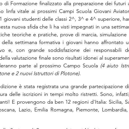
di Formazione finalizzato alla preparazione dei futuri ai
no linfa vitale ai prossimi Campi Scuola Giovani Aviator
11 giovani studenti delle classi 2^, 3^ e 4^ superiore, h
sta nuova sfida che li ha visti impegnati in una settiman
attiche teoriche e pratiche, prove di marcia, simulazione
 della settimana formativa i giovani hanno affrontato un
vo e, con grande soddisfazione dei responsabili de
lla valutazione finale sono risultati idonei al superame
eranno parte al prossimo Campo Scuola 
(4 aiuto Istr
otone e 2 nuovi Istruttori di Plotone)
.
izione è stata registrata una grande partecipazione di
ra delle iscrizioni in tempi molto ristretti. Sono, infatti
anti! E provengono da ben 12 regioni d'Italia: Sicilia, S
scana, Lazio, Emilia Romagna, Piemonte, Lombardia, V