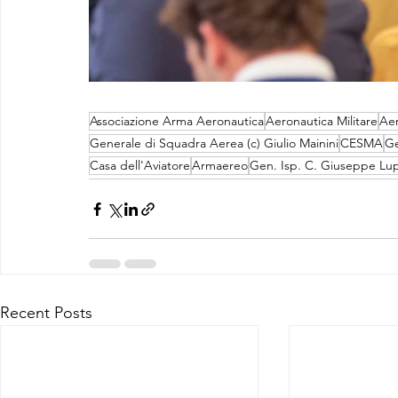
Associazione Arma Aeronautica
Aeronautica Militare
Aer
Generale di Squadra Aerea (c) Giulio Mainini
CESMA
Ge
Casa dell'Aviatore
Armaereo
Gen. Isp. C. Giuseppe Lup
Recent Posts