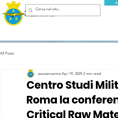
A
Associazione Arma Aeronautica - Aviatori d'Italia ETS
Fondata a Torino il 29 febbraio 1952
All Posts
assoaeroarma
Apr 19, 2025
2 min read
Centro Studi Milit
Roma la conferen
Critical Raw Mat