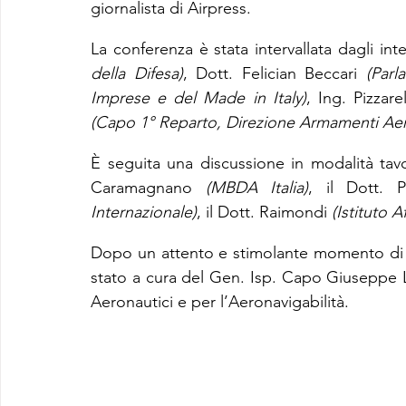
giornalista di Airpress.
La conferenza è stata intervallata dagli inter
della Difesa)
, Dott. Felician Beccari 
(Par
Imprese e del Made in Italy)
, Ing. Pizzarel
(Capo 1° Reparto, Direzione Armamenti Aero
È seguita una discussione in modalità tav
Caramagnano 
(MBDA Italia)
, il Dott. 
Internazionale)
, il Dott. Raimondi 
(Istituto A
Dopo un attento e stimolante momento di d
stato a cura del Gen. Isp. Capo Giuseppe L
Aeronautici e per l’Aeronavigabilità.