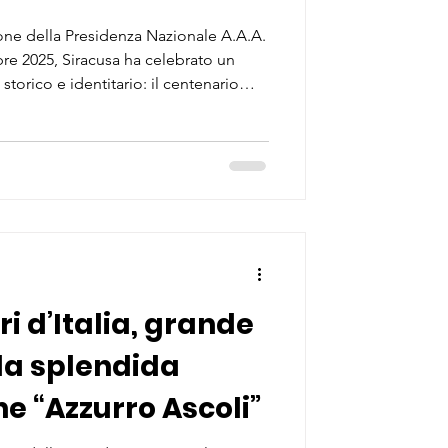
ne della Presidenza Nazionale A.A.A.
mbre 2025, Siracusa ha celebrato un
 storico e identitario: il centenario
lippis” , oggi sede del
i Siracusa. Una ricorrenza che ha
mente civile e istituzionale,
ta dedicata alla memoria aeronautica,
lorizzazione
ri d’Italia, grande
la splendida
e “Azzurro Ascoli”