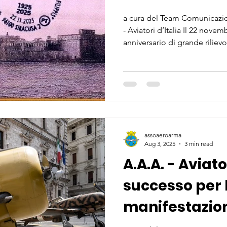
Filippis”
a cura del Team Comunicazio
- Aviatori d’Italia Il 22 nove
anniversario di grande rilievo
dell’Idroscalo “Arnaldo De Fi
Distaccamento Aeronautico d
assunto un carattere profonda
trasformandosi in una giorna
alla storia cittadina e alla va
assoaeroarma
Aug 3, 2025
3 min read
A.A.A. - Aviato
successo per 
manifestazion