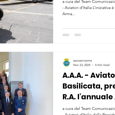
a cura del Team Comunicazio
- Aviatori d’Italia L’iniziativ
Arma...
assoaeroarma
Nov 23, 2024
4 min read
A.A.A. - Aviato
Basilicata, pr
R.A. l’annual
regionale
a cura del Team Comunicazio
- Aviatori d’Italia dalla Presi