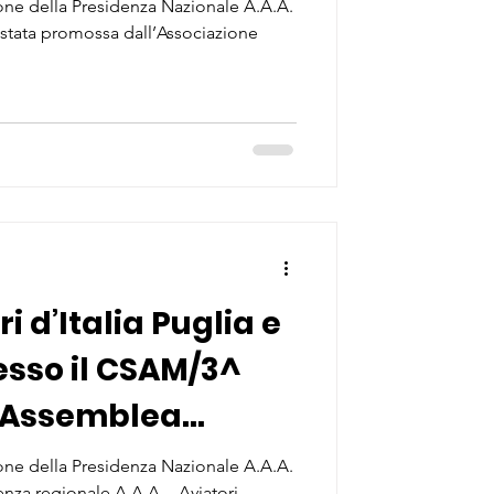
ne della Presidenza Nazionale A.A.A.
a è stata promossa dall’Associazione
ri d’Italia Puglia e
esso il CSAM/3^
e Assemblea
ne della Presidenza Nazionale A.A.A.
denza regionale A.A.A. - Aviatori