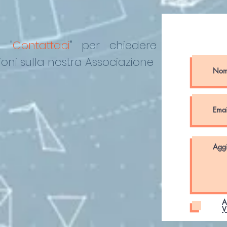
o "
Contattaci
"
per chiedere
oni sulla nostra Associazione
A
V