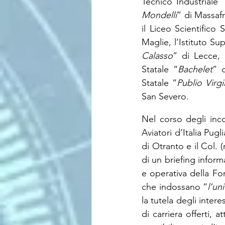
Tecnico Industriale 
Mondelli
” di Massafr
il Liceo Scientifico S
Maglie, l’Istituto Su
Calasso
” di Lecce, 
Statale “
Bachelet
” d
Statale “
Publio Virg
San Severo.
Nel corso degli incon
Aviatori d’Italia Pugl
di Otranto e il Col. 
di un briefing inform
e operativa della Fo
che indossano “
l’un
la tutela degli inter
di carriera offerti, a