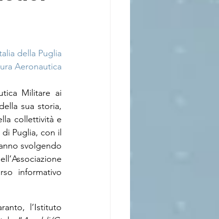
talia della Puglia
ltura Aeronautica
tica Militare ai 
ella sua storia, 
a collettività e 
i Puglia, con il 
tanno svolgendo 
ell’Associazione 
so informativo 
anto, l’Istituto 