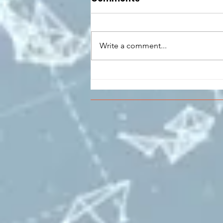
Write a comment...
CONCLUSO AL CESMA IL
PERCORSO DI
FORMAZIONE SCUOLA
LAVORO DEGLI STUDENTI
DEL “DE PINEDO-
COLONNA”