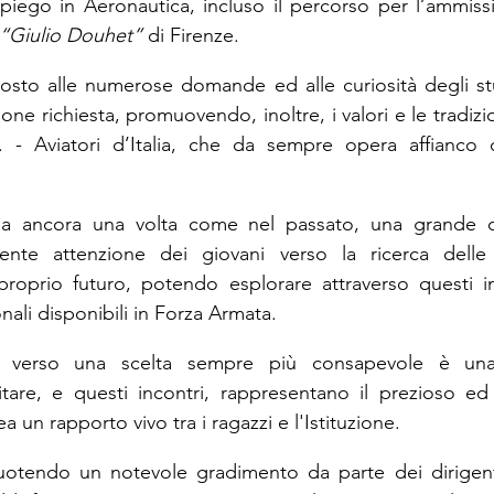
impiego in Aeronautica, incluso il percorso per l’ammissi
“Giulio Douhet”
 di Firenze.
posto alle numerose domande ed alle curiosità degli stu
one richiesta, promuovendo, inoltre, i valori e le tradiz
A. - Aviatori d’Italia, che da sempre opera affianco d
ma ancora una volta come nel passato, una grande o
ente attenzione dei giovani verso la ricerca delle m
 proprio futuro, potendo esplorare attraverso questi inc
nali disponibili in Forza Armata.
i verso una scelta sempre più consapevole è una d
itare, e questi incontri, rappresentano il prezioso ed 
a un rapporto vivo tra i ragazzi e l'Istituzione.
cuotendo un notevole gradimento da parte dei dirigenti