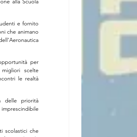
one alla Scuola 
denti e fornito 
ioni che animano 
ell’Aeronautica 
pportunità per 
igliori scelte 
ontri le realtà 
elle priorità 
imprescindibile 
 scolastici che 