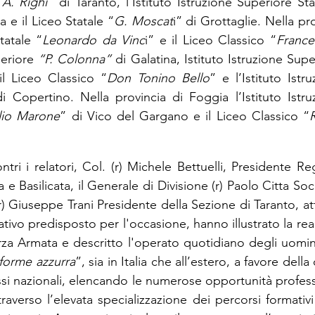
“
A. Righi
” di Taranto, l’Istituto Istruzione Superiore Sta
a e il Liceo Statale “
G. Moscat
i” di Grottaglie. Nella pro
tatale “
Leonardo da Vinc
i” e il Liceo Classico “
Franc
periore 
“P. Colonna”
 di Galatina, Istituto Istruzione Supe
il Liceo Classico “
Don Tonino Bello
” e l’Istituto Istr
i Copertino. Nella provincia di Foggia l’Istituto Istru
ilio Marone
” di Vico del Gargano e il Liceo Classico “
R
tri i relatori, Col. (r) Michele Bettuelli, Presidente R
ia e Basilicata, il Generale di Divisione (r) Paolo Citta So
(r) Giuseppe Trani Presidente della Sezione di Taranto, attr
ativo predisposto per l'occasione, hanno illustrato la real
rza Armata e descritto l'operato quotidiano degli uomin
iforme azzurra
”, sia in Italia che all’estero, a favore della 
essi nazionali, elencando le numerose opportunità professi
ttraverso l’elevata specializzazione dei percorsi formativi 