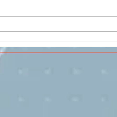
Il CESMA fra le scuole
IL 
superiori per il concorso
PAR
sull'Aerospazio
SPE
VOL