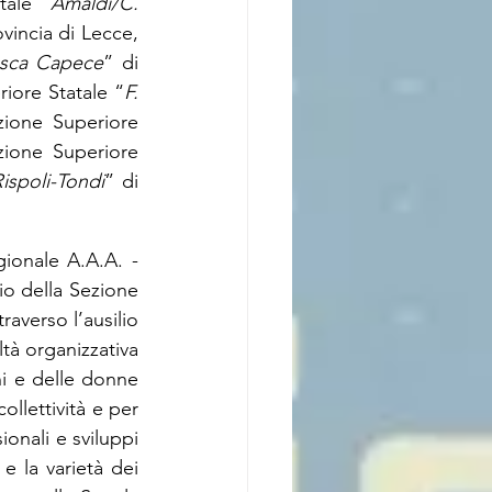
tale “
Amaldi/C. 
vincia di Lecce, 
esca Capece
” di 
riore Statale “
F. 
uzione Superiore 
zione Superiore 
ispoli-Tondi
” di 
egionale A.A.A. -
cio della Sezione 
averso l’ausilio 
tà organizzativa 
i e delle donne 
collettività e per 
onali e sviluppi 
e la varietà dei 