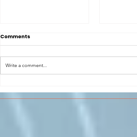
Comments
Write a comment...
CONCLUSO AL CESMA IL
Il CESMA f
PERCORSO DI
superiori 
FORMAZIONE SCUOLA
sull'Aeros
LAVORO DEGLI STUDENTI
DEL “DE PINEDO-
COLONNA”