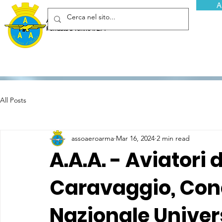
A
Associazione Arma Aeronautica - Aviatori d'Italia ETS
Fondata a Torino il 29 febbraio 1952
All Posts
assoaeroarma
Mar 16, 2024
2 min read
A.A.A. - Aviatori d
Caravaggio, Con
Nazionale Univers