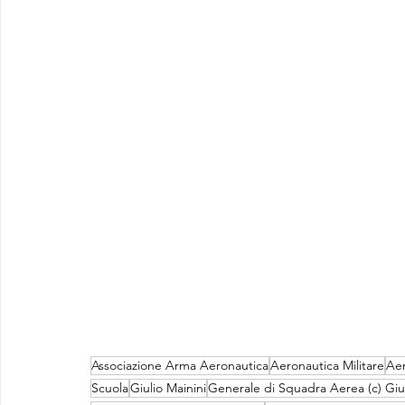
Associazione Arma Aeronautica
Aeronautica Militare
Aer
Scuola
Giulio Mainini
Generale di Squadra Aerea (c) Giul