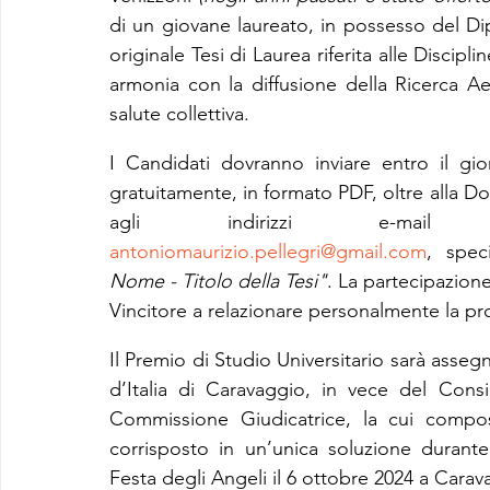
di un giovane laureato, in possesso del Dip
originale Tesi di Laurea riferita alle Discip
armonia con la diffusione della Ricerca Aer
salute collettiva.
I Candidati dovranno inviare entro il gi
gratuitamente, in formato PDF, oltre alla D
agli indirizzi e-mai
antoniomaurizio.pellegri@gmail.com
, spec
Nome - Titolo della Tesi"
. La partecipazion
Vincitore a relazionare personalmente la pro
Il Premio di Studio Universitario sarà assegn
d’Italia di Caravaggio, in vece del Consi
Commissione Giudicatrice, la cui compos
corrisposto in un’unica soluzione durante
Festa degli Angeli il 6 ottobre 2024 a Carav