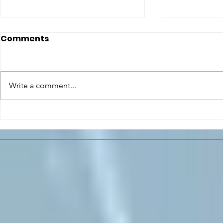
Comments
Write a comment...
CONCLUSO AL CESMA IL
Il CESMA f
PERCORSO DI
superiori 
FORMAZIONE SCUOLA
sull'Aeros
LAVORO DEGLI STUDENTI
DEL “DE PINEDO-
COLONNA”