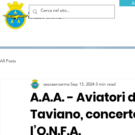
A
Associazione Arma Aeronautica - Aviatori d'Italia ETS
Fondata a Torino il 29 febbraio 1952
All Posts
assoaeroarma
Sep 13, 2024
3 min read
A.A.A. - Aviatori d
Taviano, concerto
l’O.N.F.A.