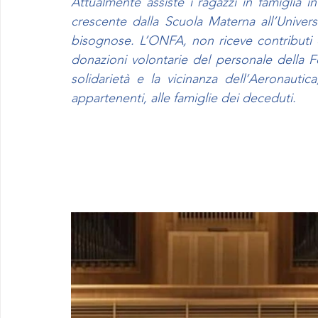
Attualmente assiste i ragazzi in famiglia in
crescente dalla Scuola Materna all’Universit
bisognose. L’ONFA, non riceve contributi 
donazioni volontarie del personale della 
solidarietà e la vicinanza dell’Aeronautica
appartenenti, alle famiglie dei deceduti.