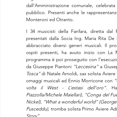
dall’Amministrazione comunale, celebrat
pubblico. Presenti anche le rappresentanze
Monteroni ed Otranto.
I 34 musicisti della Fanfara, diretta d
presentati dalla Socia Ing. Maria Rita De R
abbracciato diversi generi musicali. Il 
ospiti presenti, ha avuto inizio con La M
programma è poi proseguito con l’esecuzion
da Giuseppe Piantoni 
“Leccesina”
 a Giuse
Tosca”
 di Natale Arnoldi, sax solista Avier
omaggi musicali ad Ennio Morricone con 
“
volta il West - L’estasi dell’oro”
. Ha
Piazzolla/Michele Maiellari)
, 
“Conga del Fu
Nickel)
, 
“What a wonderful world”
(George 
Pusceddu)
, tromba solista Primo Aviere Adr
Story”
.