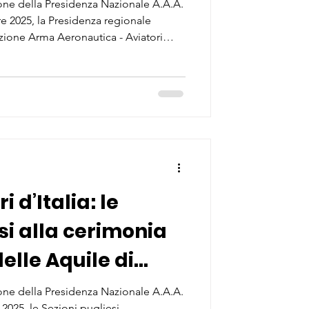
Storia e
ne della Presidenza Nazionale A.A.A.
bre 2025, la Presidenza regionale
azione Arma Aeronautica - Aviatori
on il Dipartimento di Ingegneria
ato presso l’Università del Salento il
io: Storia e Prospettive” . Un
evo, che ha riunito mondo
el settore aerosp
i d’Italia: le
si alla cerimonia
elle Aquile di
ne della Presidenza Nazionale A.A.A.
re 2025, le Sezioni pugliesi