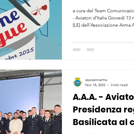
a cura del Team Comunicazio
- Aviatori d’Italia Giovedì 1
(LE) dell’Associazione Arma Ae
al Maresciallo di 1ª Classe S
all’Associazione Volontari Ita
Massimo Conte” , ha dato con
iniziativa di solidarietà ded
organizzata presso l’aeropo
assoaeroarma
Nov 18, 2025
3 min read
A.A.A. - Aviato
Presidenza re
Basilicata al 