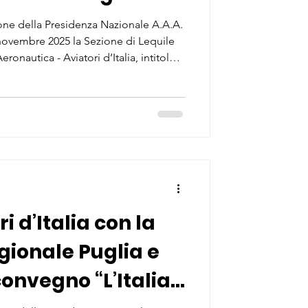
ne della Presidenza Nazionale A.A.A.
3 novembre 2025 la Sezione di Lequile
ronautica - Aviatori d’Italia, intitolata
celto Pasquale Telesca , insieme
liani Sangue A.V.I.S. “Sezione
creta attuazione a una significativa
icata alla donazione del sangue,
ri d’Italia con la
gionale Puglia e
convegno “L’Italia