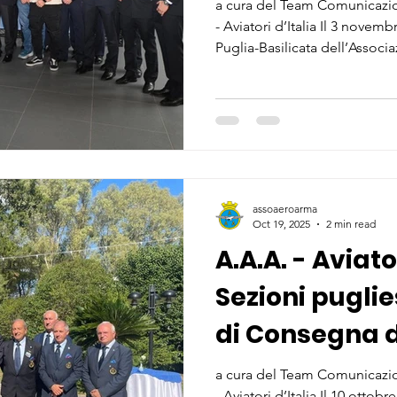
nello Spazio: 
a cura del Team Comunicazio
- Aviatori d’Italia Il 3 novem
Prospettive”
Puglia-Basilicata dell’Associ
d’Italia, in collaborazione c
dell’Innovazione, ha organizz
convegno “L’Italia nello Spaz
appuntamento di grande rili
accademico, professionisti d
assoaeroarma
Oct 19, 2025
2 min read
A.A.A. - Aviator
Sezioni puglie
di Consegna d
Pilota Militare
a cura del Team Comunicazio
- Aviatori d’Italia Il 10 ottob