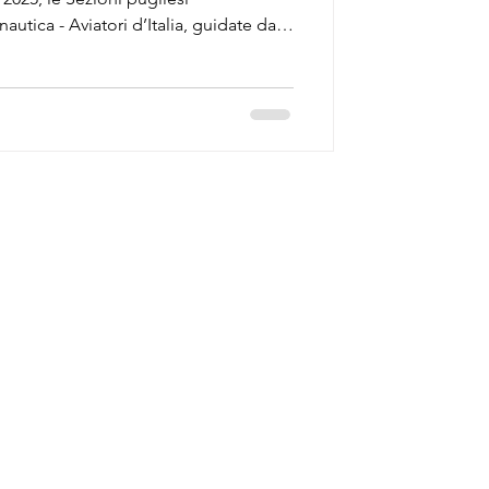
utica - Aviatori d’Italia, guidate dal
ello (c) Michele Bettuelli, hanno
imonia di Consegna delle Aquile di
o il 61° Stormo di Galatina (LE), sede di
 prestigiose d’Europa e del mondo.