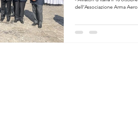
dell’Associazione Arma Aerona
Presidente regionale, Colonn
partecipato alla solenne cer
Pilota Militare, svoltasi press
una delle scuole di volo più
L’evento, presieduto dal Co