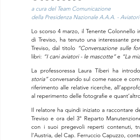
a cura del Team Comunicazione
della Presidenza Nazionale A.A.A. - Aviatori 
Lo scorso 4 marzo, il Tenente Colonnello 
di Treviso, ha tenuto una interessante pres
Treviso, dal titolo 
“Conversazione sulle fon
libri: 
“I cani aviatori - le mascotte”
 e 
“La mia
La professoressa Laura Tiberi ha introd
storia”
 conversando sul come nasce e come s
riferimento alle relative ricerche, all’appro
al reperimento delle fotografie e quant’altro
Il relatore ha quindi iniziato a raccontare d
Treviso e ora del 3° Reparto Manutenzion
con i suoi pregevoli reperti contenuti, tra
l’Austria, del Cap. Ferruccio Capuzzo, conte