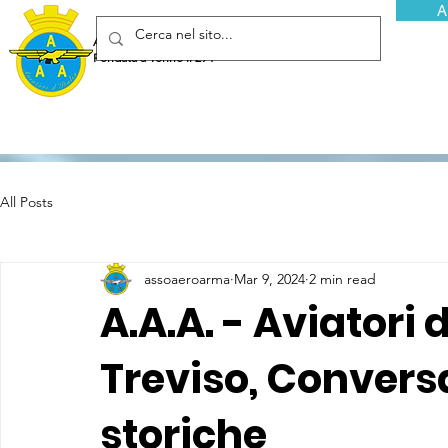
A
Associazione Arma Aeronautica - Aviatori d'Italia ETS
Fondata a Torino il 29 febbraio 1952
All Posts
assoaeroarma
Mar 9, 2024
2 min read
A.A.A. - Aviatori d
Treviso, Conversa
storiche