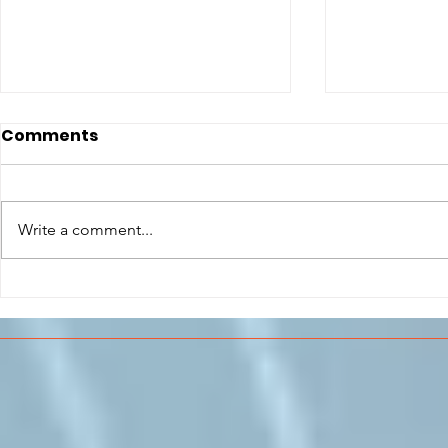
Comments
Write a comment...
CONCLUSO AL CESMA IL
Il CESMA f
PERCORSO DI
superiori 
FORMAZIONE SCUOLA
sull'Aeros
LAVORO DEGLI STUDENTI
DEL “DE PINEDO-
COLONNA”