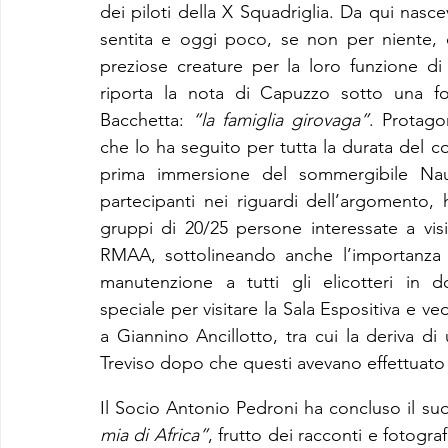
dei piloti della X Squadriglia. Da qui nascev
sentita e oggi poco, se non per niente, 
preziose creature per la loro funzione di
riporta la nota di Capuzzo sotto una fot
Bacchetta: 
“la famiglia girovaga”
. Protago
che lo ha seguito per tutta la durata del con
prima immersione del sommergibile Nauti
partecipanti nei riguardi dell’argomento, ha
gruppi di 20/25 persone interessate a visi
RMAA, sottolineando anche l’importanza d
manutenzione a tutti gli elicotteri in do
speciale per visitare la Sala Espositiva e ve
a Giannino Ancillotto, tra cui la deriva d
Treviso dopo che questi avevano effettuat
Il Socio Antonio Pedroni ha concluso il su
mia di Africa”
, frutto dei racconti e fotograf