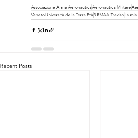
Associazione Arma Aeronautica
Aeronautica Militare
Aer
Veneto
Università della Terza Età
3 RMAA Treviso
La mia 
Recent Posts