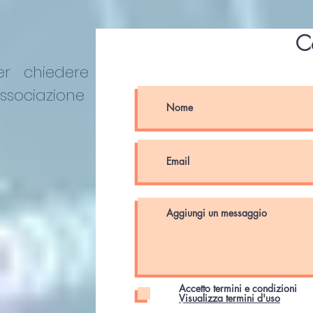
C
er chiedere
Associazione
Accetto termini e condizioni
Visualizza termini d'uso