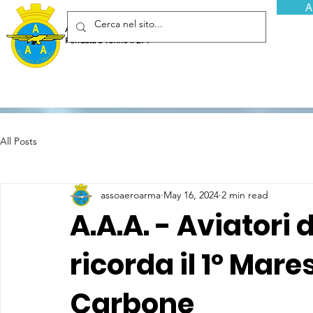
A
Associazione Arma Aeronautica - Aviatori d'Italia ETS
Fondata a Torino il 29 febbraio 1952
All Posts
assoaeroarma
May 16, 2024
2 min read
A.A.A. - Aviatori 
ricorda il 1° Mare
Carbone