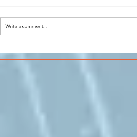
Write a comment...
CONCLUSO AL CESMA IL
Il CESMA f
PERCORSO DI
superiori 
FORMAZIONE SCUOLA
sull'Aeros
LAVORO DEGLI STUDENTI
DEL “DE PINEDO-
COLONNA”