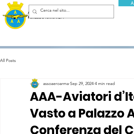
A
Associazione Arma Aeronautica - Aviatori d'Italia ETS
Fondata a Torino il 29 febbraio 1952
All Posts
assoaeroarma
Sep 29, 2024
4 min read
AAA-Aviatori d’Ita
Vasto a Palazzo 
Conferenza del 