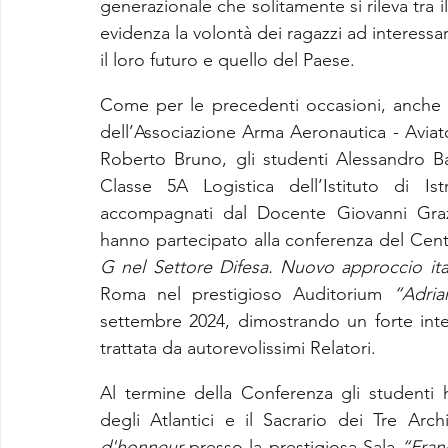
generazionale che solitamente si rileva tra i
evidenza la volontà dei ragazzi ad interessar
il loro futuro e quello del Paese.
Come per le precedenti occasioni, anche qu
dell’Associazione Arma Aeronautica - Aviato
Roberto Bruno, gli studenti Alessandro B
Classe 5A Logistica dell’Istituto di Is
accompagnati dal Docente Giovanni Grazi
hanno partecipato alla conferenza del Centr
G nel Settore Difesa. Nuovo approccio ital
Roma nel prestigioso Auditorium 
“Adria
settembre 2024, dimostrando un forte inter
trattata da autorevolissimi Relatori.
Al termine della Conferenza gli studenti h
degli Atlantici e il Sacrario dei Tre Arc
d'honneur
 presso la prestigiosa Sala 
“Fran