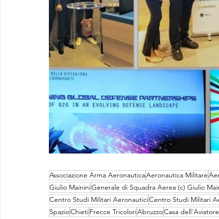
Associazione Arma Aeronautica
Aeronautica Militare
Aer
Giulio Mainini
Generale di Squadra Aerea (c) Giulio Main
Centro Studi Militari Aeronautici
Centro Studi Militari A
Spazio
Chieti
Frecce Tricolori
Abruzzo
Casa dell'Aviatore