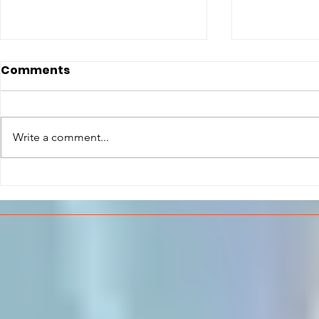
Comments
Write a comment...
CONCLUSO AL CESMA IL
Il CESMA f
PERCORSO DI
superiori 
FORMAZIONE SCUOLA
sull'Aeros
LAVORO DEGLI STUDENTI
DEL “DE PINEDO-
COLONNA”