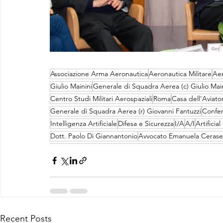
Associazione Arma Aeronautica
Aeronautica Militare
Aer
Giulio Mainini
Generale di Squadra Aerea (c) Giulio Main
Centro Studi Militari Aerospaziali
Roma
Casa dell'Aviato
Generale di Squadra Aerea (r) Giovanni Fantuzzi
Confe
Intelligenza Artificiale
Difesa e Sicurezza
I/A
A/I
Artificia
Dott. Paolo Di Giannantonio
Avvocato Emanuela Cerasel
Recent Posts