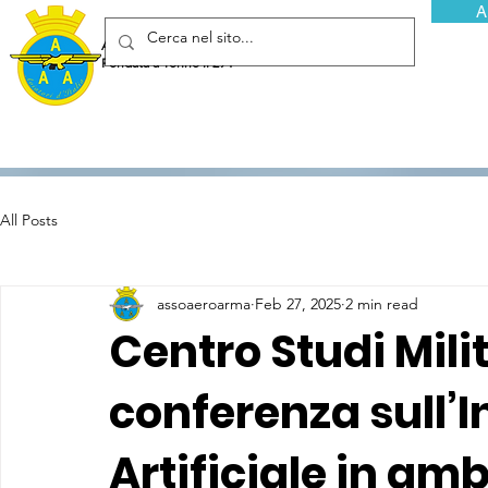
A
Associazione Arma Aeronautica - Aviatori d'Italia ETS
Fondata a Torino il 29 febbraio 1952
All Posts
assoaeroarma
Feb 27, 2025
2 min read
Centro Studi Milit
conferenza sull’I
Artificiale in amb