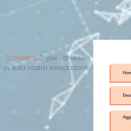
o "
Contattaci
"
per chiedere
oni sulla nostra Associazione