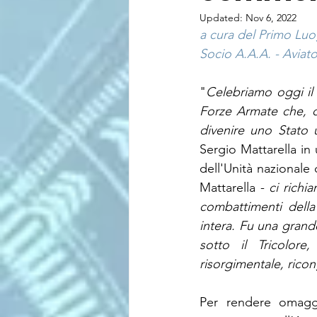
Updated:
Nov 6, 2022
a cura del Primo Lu
Socio A.A.A. - Aviator
"
Celebriamo oggi il 
Forze Armate che, co
divenire uno Stato 
Sergio Mattarella in
dell'Unità nazionale 
Mattarella -
 ci richi
combattimenti della
intera. Fu una grande
sotto il Tricolor
risorgimentale, rico
Per rendere omaggi