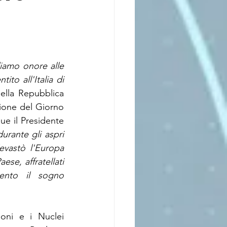
iamo onore alle 
o all'Italia di 
ella Repubblica 
ione del Giorno 
e il Presidente 
rante gli aspri 
vastò l'Europa 
se, affratellati 
nto il sogno 
oni e i Nuclei 