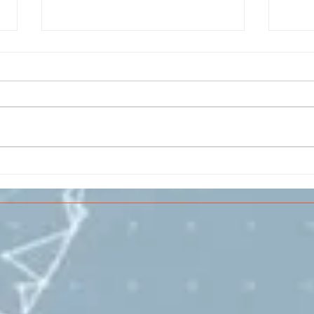
Il CESMA fra le scuole
IL 
superiori per il concorso
PAR
sull'Aerospazio
SPE
VOL