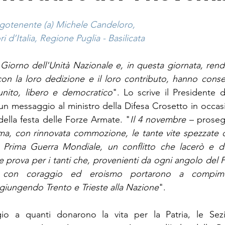
ogotenente (a) Michele Candeloro,
i d’Italia, Regione Puglia - Basilicata
Giorno dell'Unità Nazionale e, in questa giornata, rend
n la loro dedizione e il loro contributo, hanno consentit
unito, libero e democratico
". Lo scrive il Presidente d
 un messaggio al ministro della Difesa Crosetto in occas
della festa delle Forze Armate. "
Il 4 novembre 
– prosegu
ama, con rinnovata commozione, le tante vite spezzate du
 Prima Guerra Mondiale, un conflitto che lacerò e de
 prova per i tanti che, provenienti da ogni angolo del Pae
e, con coraggio ed eroismo portarono a compime
ngiungendo Trento e Trieste alla Nazione
".
o a quanti donarono la vita per la Patria, le Sezi