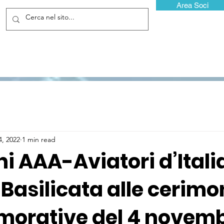
Area Soci
4, 2022
1 min read
ni AAA-Aviatori d’Itali
 Basilicata alle cerimo
orative del 4 novem