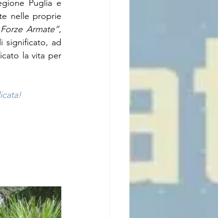
egione Puglia e 
te nelle proprie 
 Forze Armate”
, 
significato, ad 
cato la vita per 
icata!