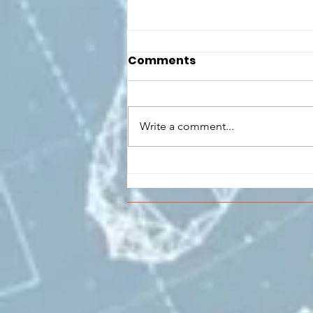
Comments
Write a comment...
CONCLUSO AL CESMA IL
PERCORSO DI
FORMAZIONE SCUOLA
LAVORO DEGLI STUDENTI
DEL “DE PINEDO-
COLONNA”