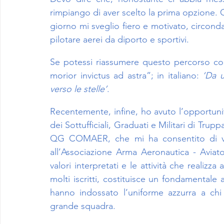
rimpiango di aver scelto la prima opzione. O
giorno mi sveglio fiero e motivato, circond
pilotare aerei da diporto e sportivi.
Se potessi riassumere questo percorso con
morior invictus ad astra”; in italiano: 
‘Da u
verso le stelle’
.
Recentemente, infine, ho avuto l’opportunit
dei Sottufficiali, Graduati e Militari di Tr
QG COMAER, che mi ha consentito di vol
all’Associazione Arma Aeronautica - Aviator
valori interpretati e le attività che realizz
molti iscritti, costituisce un fondamentale
hanno indossato l’uniforme azzurra a chi 
grande squadra.