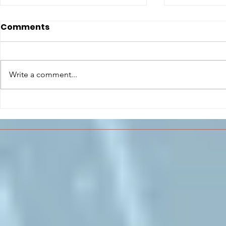
Comments
Write a comment...
CONCLUSO AL CESMA IL
Il CESMA f
PERCORSO DI
superiori 
FORMAZIONE SCUOLA
sull'Aeros
LAVORO DEGLI STUDENTI
DEL “DE PINEDO-
COLONNA”