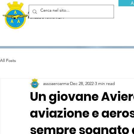
A
Associazione Arma Aeronautica - Aviatori d'Italia ETS
Fondata a Torino il 29 febbraio 1952
All Posts
assoaeroarma
Dec 28, 2022
3 min read
Un giovane Avier
aviazione e aero
sempre sognato d