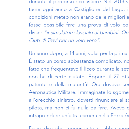
durante il percorso scolastico? Nel 2013 v
tiene ogni anno a Castiglione del Lago, il
condizioni meteo non erano delle migliori e, 
fosse possibile fare una prova di volo con 
disse: 
“il simulatore lascialo ai bambini. Q
Club di Trevi per un volo vero”
.
Un anno dopo, a 14 anni, volai per la prima vol
È stato un corso abbastanza complicato, non 
fatto che frequentavo il liceo durante la set
non ha di certo aiutato. Eppure, il 27 ott
patente e della maturità! Ora dovevo sem
Aeronautica Militare. Immaginate lo sgomen
all’orecchio sinistro, dovetti rinunciare al 
pilota, ma non ci fu nulla da fare. Avevo
intraprendere un’altra carriera nella Forza
Devo dire che, nonostante ci abbia mess