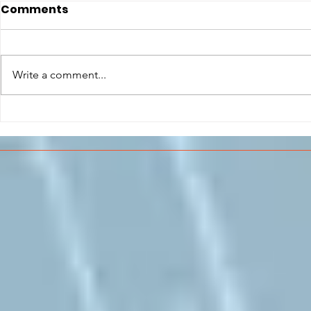
Comments
Write a comment...
CONCLUSO AL CESMA IL
Il CESMA f
PERCORSO DI
superiori 
FORMAZIONE SCUOLA
sull'Aeros
LAVORO DEGLI STUDENTI
DEL “DE PINEDO-
COLONNA”