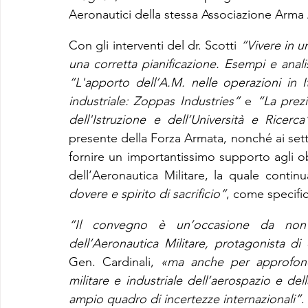
Aeronautici della stessa Associazione Arma A
Con gli interventi del dr. Scotti 
“Vivere in 
una corretta pianificazione. Esempi e analis
“L'apporto dell’A.M. nelle operazioni in It
industriale: Zoppas Industries”
 e 
“La prezi
dell'Istruzione e dell’Università e Ricerca
presente della Forza Armata, nonché ai sett
fornire un importantissimo supporto agli obie
dell’Aeronautica Militare, la quale contin
dovere e spirito di sacrificio”
, come specifi
“Il convegno è un’occasione da non 
dell’Aeronautica Militare, protagonista di e
Gen. Cardinali, 
«ma anche per approfondi
militare e industriale dell’aerospazio e della
ampio quadro di incertezze internazionali”
.