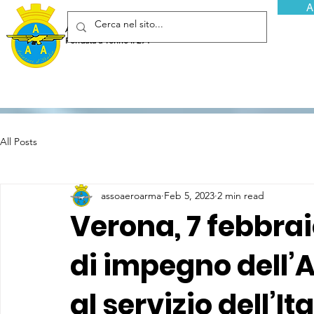
A
Associazione Arma Aeronautica - Aviatori d'Italia ETS
Fondata a Torino il 29 febbraio 1952
All Posts
assoaeroarma
Feb 5, 2023
2 min read
Verona, 7 febbrai
di impegno dell’
al servizio dell’Ita