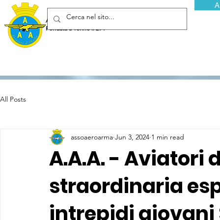
A
Associazione Arma Aeronautica - Aviatori d'Italia ETS
Fondata a Torino il 29 febbraio 1952
All Posts
assoaeroarma
Jun 3, 2024
1 min read
A.A.A. - Aviatori 
straordinaria es
intrepidi giovani