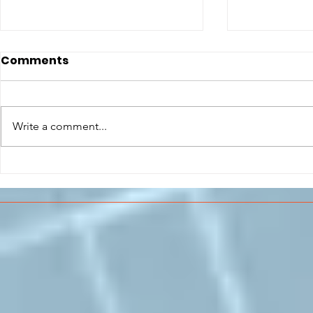
Comments
Write a comment...
CONCLUSO AL CESMA IL
Il CESMA f
PERCORSO DI
superiori 
FORMAZIONE SCUOLA
sull'Aeros
LAVORO DEGLI STUDENTI
DEL “DE PINEDO-
COLONNA”