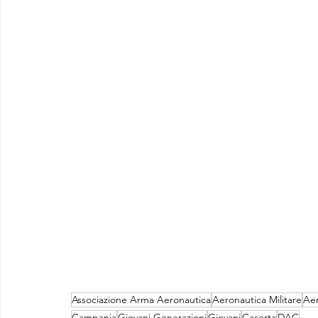
Associazione Arma Aeronautica
Aeronautica Militare
Aer
Campania
Giovani Generazioni
Giovani
Caserta
DAC