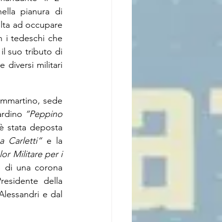
ella pianura di 
lta ad occupare 
 i tedeschi che 
l suo tributo di 
diversi militari 
ammartino, sede 
ardino 
“Peppino 
è stata deposta 
a Carletti”
 e la 
r Militare per i 
e di una corona 
residente della 
essandri e dal 