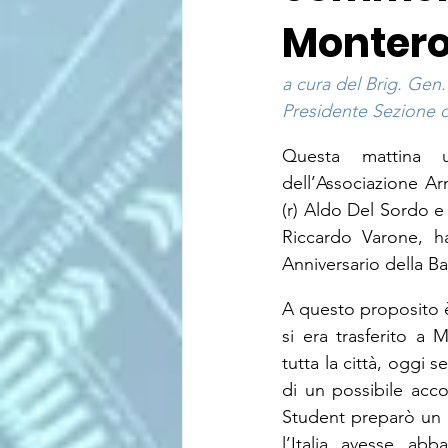
Montero
a cura del Brig. Gen.
Presidente Sezione d
Questa mattina 
dell’Associazione Ar
(r) Aldo Del Sordo e
Riccardo Varone, ha
Anniversario della B
A questo proposito è
si era trasferito a
tutta la città, oggi 
di un possibile acc
Student preparò un p
l’Italia avesse ab