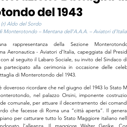
tondo del 1943
 (r) Aldo del Sordo
i Monterotondo – Mentana dell’A.A.A. – Aviatori d’Italia
una rappresentanza della Sezione Monteroton
ma Aeronautica - Aviatori d’Italia, capeggiata dal Presid
 con al seguito il Labaro Sociale, su invito del Sindaco 
 partecipato alla cerimonia in occasione delle celebr
attaglia di Monterotondo del 1943.
 doveroso ricordare che nel giugno del 1943 lo Stato Ma
 Monterotondo, nel palazzo Orsini, imponente costruzi
sede comunale, per attuare il decentramento dei comandi mi
ordo che facesse di Roma una “città aperta”. Il genera
iano per catturare tutto lo Stato Maggiore italiano nell’
bandonato l’alleanza. Il maggiore Walter Gerike, Co