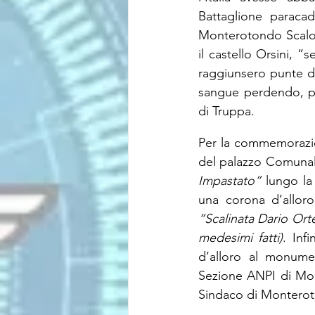
Battaglione paracad
Monterotondo Scalo a
il castello Orsini, 
raggiunsero punte di 
sangue perdendo, pres
di Truppa.
Per la commemorazion
del palazzo Comunale,
Impastato”
 lungo la
una corona d’alloro
“Scalinata Dario Orte
medesimi fatti)
. Inf
d’alloro al monumen
Sezione ANPI di Mon
Sindaco di Monterot