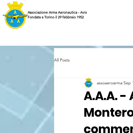
Associazione Arma Aeronautica - Aviatori d'Italia ETS
Fondata a Torino il 29 febbraio 1952
All Posts
assoaeroarma
Sep 
A.A.A. - 
Montero
commemo