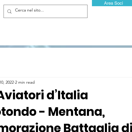
Area Soci
10, 2022
2 min read
Aviatori d’Italia
tondo - Mentana,
razione Battaglia d