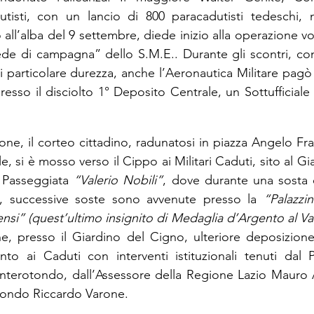
utisti, con un lancio di 800 paracadutisti tedeschi, n
ll’alba del 9 settembre, diede inizio alla operazione vo
“sede di campagna” dello S.M.E.. Durante gli scontri, con
particolare durezza, anche l’Aeronautica Militare pagò i
so il disciolto 1° Deposito Centrale, un Sottufficiale e 
e, il corteo cittadino, radunatosi in piazza Angelo Fr
 si è mosso verso il Cippo ai Militari Caduti, sito al Gi
 Passeggiata 
“Valerio Nobili”
, dove durante una sosta 
, successive soste sono avvenute presso la 
“Palazzin
nsi” (quest’ultimo insignito di Medaglia d’Argento al Valo
ine, presso il Giardino del Cigno, ulteriore deposizion
to ai Caduti con interventi istituzionali tenuti dal P
terotondo, dall’Assessore della Regione Lazio Mauro Al
ondo Riccardo Varone.