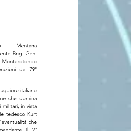
do – Mentana 
ente Brig. Gen. 
di Monterotondo 
azioni del 79° 
ggiore italiano 
one che domina 
litari, in vista 
le tedesco Kurt 
eventualità che 
mandante il 2° 