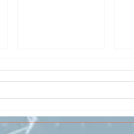
Il CESMA fra le scuole
IL 
superiori per il concorso
PAR
sull'Aerospazio
SPE
VOL