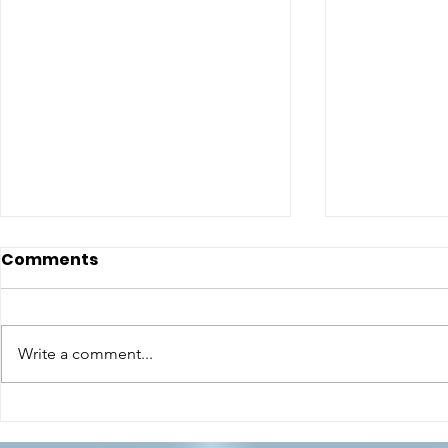
Comments
Write a comment...
CONCLUSO AL CESMA IL
Il CESMA f
PERCORSO DI
superiori 