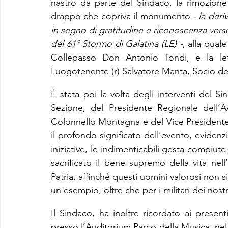
nastro da parte del Sindaco, la rimozione
drappo che copriva il monumento 
- la der
in segno di gratitudine e riconoscenza verso
del 61° Stormo di Galatina (LE) -
, alla qual
Collepasso Don Antonio Tondi, e la lettu
Luogotenente (r) Salvatore Manta, Socio del
È stata poi la volta degli interventi del S
Sezione, del Presidente Regionale dell’AA
Colonnello Montagna e del Vice Presidente 
il profondo significato dell'evento, eviden
iniziative, le indimenticabili gesta compiut
sacrificato il bene supremo della vita nel
Patria, affinché questi uomini valorosi non 
un esempio, oltre che per i militari dei nost
Il Sindaco, ha inoltre ricordato ai presen
presso l’Auditorium Parco della Musica, nel