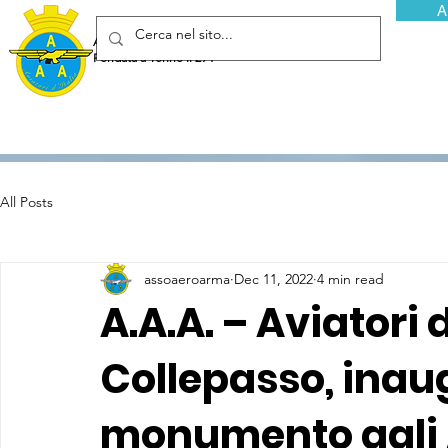
A
Associazione Arma Aeronautica - Aviatori d'Italia ETS
Fondata a Torino il 29 febbraio 1952
All Posts
assoaeroarma
Dec 11, 2022
4 min read
A.A.A. – Aviatori 
Collepasso, inau
monumento agli A