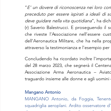
“
E’ un dovere di riconoscenza nei loro conf
preceduto per essere ispirati a ideali di sol
deve guidare nella vita quotidiana
”, ha dich
(r) Saverio Balestrucci. E proseguendo il s
che riveste l’Associazione nell’essere cus
dell’Aeronautica Militare, che ha nella prop
attraverso la testimonianza e l'esempio per 
Concludendo ha ricordato inoltre l’importan
del 28 marzo 2023, che segnerà il Centenar
Associazione Arma Aeronautica – Aviator
traguardo insieme alle donne e agli uomini
Mangano Antonio
MANGANO Antonio, da Foggia, Tenente del
squadriglia aeroplani. Ardito osservatore d