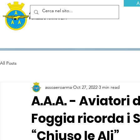
A
Associazione Arma Aeronautica - Aviatori d'Italia ETS
Fondata a Torino il 29 febbraio 1952
All Posts
assoaeroarma
Oct 27, 2022
3 min read
A.A.A. - Aviatori d
Foggia ricorda i 
“Chiuso le Ali”