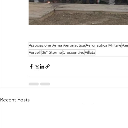
Associazione Arma Aeronautica
Aeronautica Militare
Aer
Vercelli
36° Stormo
Crescentino
Villata
Recent Posts