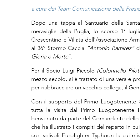
a cura del Team Comunicazione della Preside
Dopo una tappa al Santuario della Santa 
meraviglie della Puglia, lo scorso 1° lugl
Crescentino e Villata dell'Associazione Arma 
al 36° Stormo Caccia 
“Antonio Ramirez”
 d
Gloria o Morte
”.
Per il Socio Luigi Piccolo 
(Colonnello Pilo
mezzo secolo, si è trattato di una vera e pr
per riabbracciare un vecchio collega, il Ge
Con il supporto del Primo Luogotenente 
tutta la visita dal Primo Luogotenente F
benvenuto da parte del Comandante dello S
che ha illustrato i compiti del reparto in cu
con velivoli Eurofighter Typhoon la cui mis