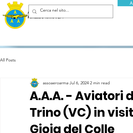
A
Associazione Arma Aeronautica - Aviatori d'Italia ETS
Fondata a Torino il 29 febbraio 1952
All Posts
assoaeroarma
Jul 6, 2024
2 min read
A.A.A. - Aviatori d
Trino (VC) in visi
Gioia del Colle