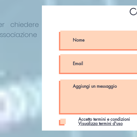
C
er chiedere
Associazione
Accetto termini e condizioni
Visualizza termini d'uso