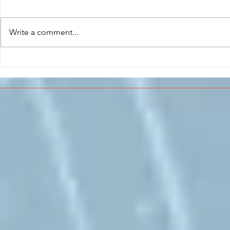
Write a comment...
CONCLUSO AL CESMA IL
Il CESMA f
PERCORSO DI
superiori 
FORMAZIONE SCUOLA
sull'Aeros
LAVORO DEGLI STUDENTI
DEL “DE PINEDO-
COLONNA”