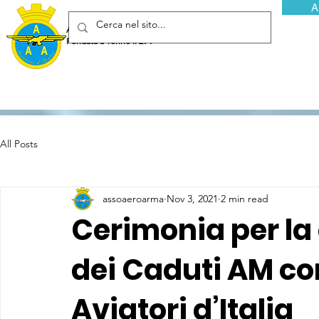
A
Associazione Arma Aeronautica - Aviatori d'Italia ETS
Fondata a Torino il 29 febbraio 1952
All Posts
assoaeroarma
Nov 3, 2021
2 min read
Cerimonia per l
dei Caduti AM co
Aviatori d’Italia