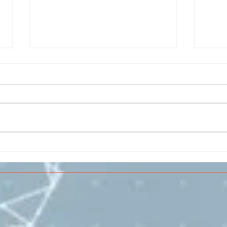
Il CESMA fra le scuole
IL 
superiori per il concorso
PAR
sull'Aerospazio
SPE
VOL