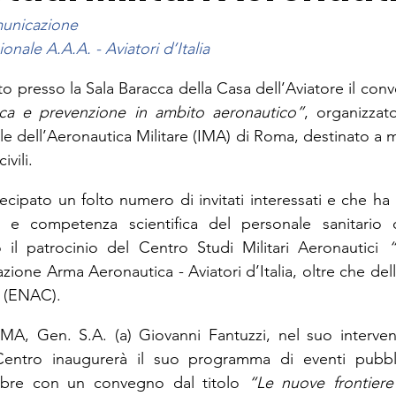
municazione
onale A.A.A. - Aviatori d’Italia
lto presso la Sala Baracca della Casa dell’Aviatore il con
a e prevenzione in ambito aeronautico”
, organizzato 
 dell’Aeronautica Militare (IMA) di Roma, destinato a me
ivili.
ecipato un folto numero di invitati interessati e che ha 
ità e competenza scientifica del personale sanitario d
o il patrocinio del Centro Studi Militari Aeronautici 
“
ione Arma Aeronautica - Aviatori d’Italia, oltre che del
e (ENAC).
SMA, Gen. S.A. (a) Giovanni Fantuzzi, nel suo interven
entro inaugurerà il suo programma di eventi pubblic
bre con un convegno dal titolo 
“Le nuove frontiere