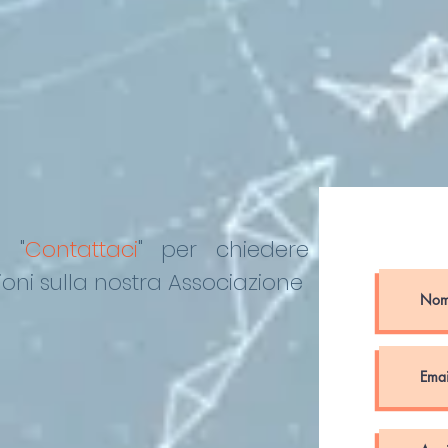
o "
Contattaci
"
per chiedere
oni sulla nostra Associazione