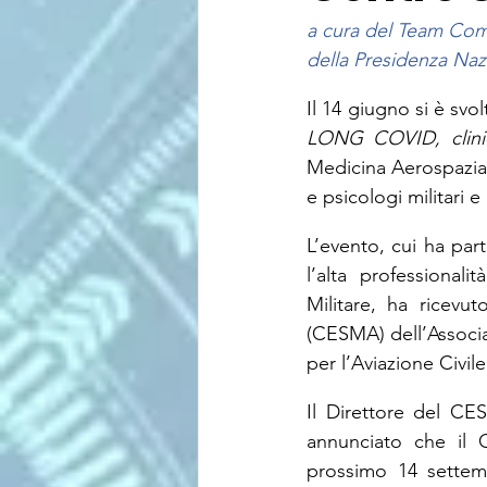
a cura del Team Co
della Presidenza Nazi
Il 14 giugno si è svo
LONG COVID, clinic
Medicina Aerospaziale
e psicologi militari e c
L’evento, cui ha part
l’alta professional
Militare, ha ricevut
(CESMA) dell’Associaz
per l’Aviazione Civil
Il Direttore del CE
annunciato che il C
prossimo 14 settem