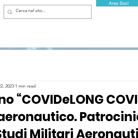
Area Soci
22, 2023
1 min read
o “COVIDeLONG COVID
eronautico. Patrocini
tudi Militari Aeronauti