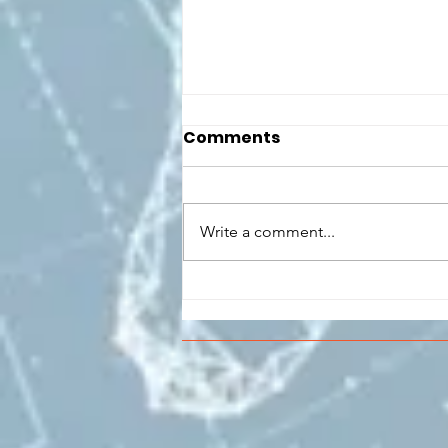
Comments
Write a comment...
CONCLUSO AL CESMA IL
PERCORSO DI
FORMAZIONE SCUOLA
LAVORO DEGLI STUDENTI
DEL “DE PINEDO-
COLONNA”