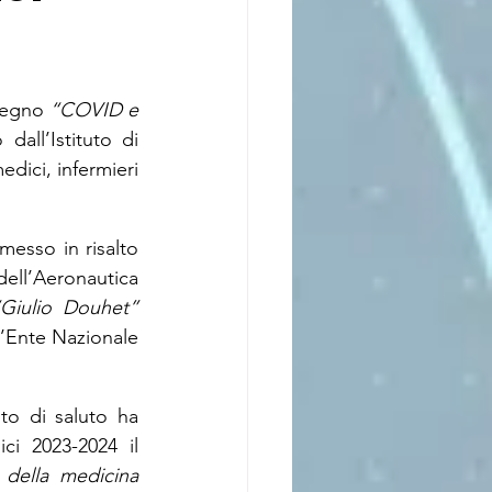
vegno 
“COVID e 
dall’Istituto di 
dici, infermieri 
messo in risalto 
ell’Aeronautica 
Giulio Douhet”
l’Ente Nazionale 
to di saluto ha 
i 2023-2024 il 
 della medicina 