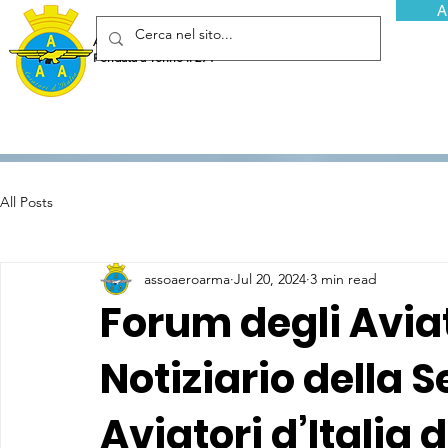
A
Associazione Arma Aeronautica - Aviatori d'Italia ETS
Fondata a Torino il 29 febbraio 1952
All Posts
assoaeroarma
Jul 20, 2024
3 min read
Forum degli Aviato
Notiziario della S
Aviatori d’Italia 