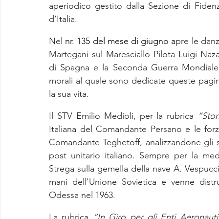
aperiodico gestito dalla Sezione di Fidenz
d’Italia
.
Nel 
nr. 135 del mese di giugno a
pre le danz
Martegani sul Maresciallo Pilota Luigi Naz
di Spagna e la Seconda Guerra Mondiale, a
morali al quale sono dedicate queste pagin
la sua vita.
Il STV Emilio Medioli, per la rubrica 
“Stor
Italiana del Comandante Persano e le forze
Comandante Teghetoff, analizzandone gli sc
post unitario italiano. Sempre per la med
Strega sulla gemella della nave A. Vespucci,
mani dell'Unione Sovietica e venne distru
Odessa nel 1963.
La rubrica 
“In Giro per gli Enti Aeronauti