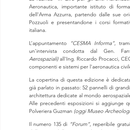
Aeronautica, importante istituto di formaz
dell'Arma Azzurra, partendo dalle sue origi
Pozzuoli e presentandone i corsi format
italiana.
L’appuntamento 
“CESMA Informa”
, tram
un'intervista condotta dal Gen. Fan
Aerospaziali)
 all'Ing. Riccardo Procacci, CE
componenti e sistemi per l'aeronautica civile
La copertina di questa edizione è dedicata
già parlato in passato: 52 pannelli di grand
architettura dedicate al mondo aerospazial
Alle precedenti esposizioni si aggiunge que
Polveriera Guzman 
(oggi Museo Archeolog
Il numero 135 di 
“Forum”
, reperibile grat