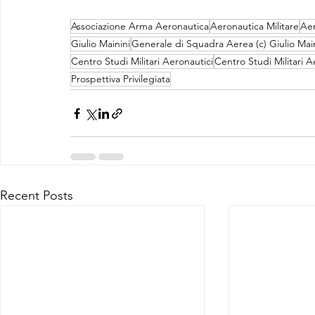
Associazione Arma Aeronautica
Aeronautica Militare
Aer
Giulio Mainini
Generale di Squadra Aerea (c) Giulio Main
Centro Studi Militari Aeronautici
Centro Studi Militari A
Prospettiva Privilegiata
Recent Posts