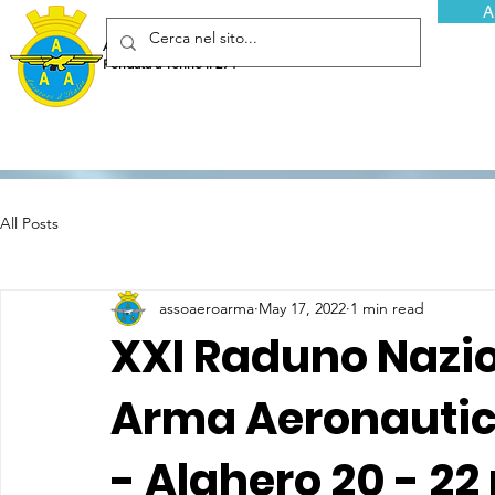
A
Associazione Arma Aeronautica - Aviatori d'Italia ETS
Fondata a Torino il 29 febbraio 1952
All Posts
assoaeroarma
May 17, 2022
1 min read
XXI Raduno Nazi
Arma Aeronautica 
- Alghero 20 - 2