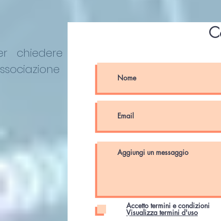
C
er chiedere
Associazione
Accetto termini e condizioni
Visualizza termini d'uso