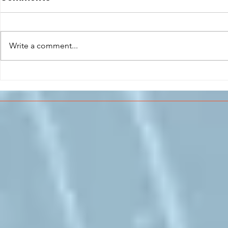
Write a comment...
CONCLUSO AL CESMA IL
Il CESMA f
PERCORSO DI
superiori 
FORMAZIONE SCUOLA
sull'Aeros
LAVORO DEGLI STUDENTI
DEL “DE PINEDO-
COLONNA”