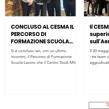
CONCLUSO AL CESMA IL
Il CESM
PERCORSO DI
superio
FORMAZIONE SCUOLA
sull'A
LAVORO DEGLI STUDENTI
Si è concluso ieri, con un ultimo
Il 20 magg
DEL “DE PINEDO-
incontro, il Percorso di Formazione
i tre team 
COLONNA”
Scuola-Lavoro che il Centro Studi Militari
aggiudicat
Aerospaziali ha organizzato a beneficio
“Aerospazi
di sei studenti del quinto anno
competenza 
dell'Istituto di Istruzione Superiore "De
del Paese n
Pinedo-Colonna" di Roma. Il progetto,
dall’Aerona
che si inquadra nell’accordo siglato a
di Leonardo
marzo di quest’anno dal Gen.S.A.(r)
un Auditor
Giovanni Fantuzzi, Direttore del CeSMA,
dell’Aeron
T