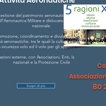
Attività Aeronautiche
estione del patrimonio aeronautico dismesso
ll’Aeronautica Militare e dislocato sul territorio
nazionale.
omozione, coordinamento e divulgazione delle
ità aeronautiche, tra le quali la cultura aeronautica,
a sicurezza volo ed il volo per gli appassionati.
azioni esterne, con Associazioni, Enti, Istituzioni
nazionali e la Protezione Civile
Co
Associazio
80 
Scopri di più