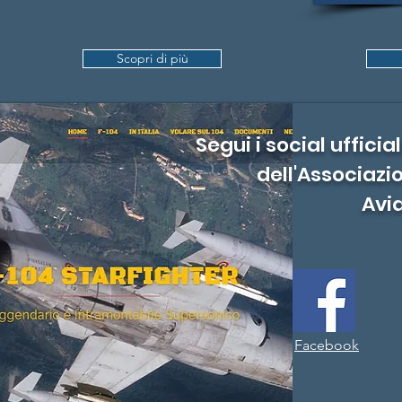
Scopri di più
Segui i social uffici
dell'Associaz
Avia
Facebook